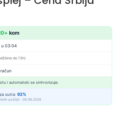
plej – Cena Srbija
20+
kom
. u 03:04
udžbine do 13h)
 račun
istu i automatski se sinhronizuje.
92%
za sutra:
enih pošiljki · 06.08.2026