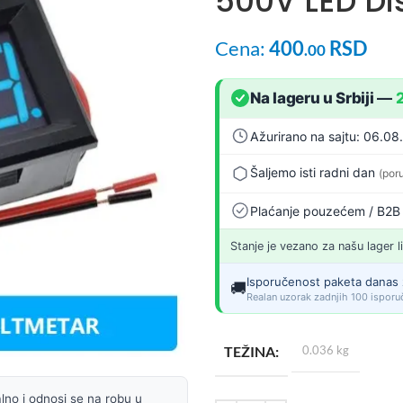
500V LED Dis
Cena:
400
RSD
.00
Na lageru u Srbiji
—
Ažurirano na sajtu: 06.08
Šaljemo isti radni dan
(por
Plaćanje pouzećem / B2B
Stanje je vezano za našu lager l
Isporučenost paketa danas 
🚚
Realan uzorak zadnjih 100 isporuč
TEŽINA
0.036 kg
lno i odnosi se na robu u