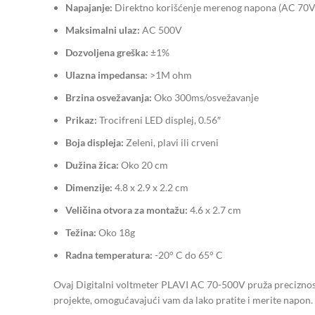
Napajanje:
Direktno korišćenje merenog napona (AC 70
Maksimalni ulaz:
AC 500V
Dozvoljena greška:
±1%
Ulazna impedansa:
>1M ohm
Brzina osvežavanja:
Oko 300ms/osvežavanje
Prikaz:
Trocifreni LED displej, 0.56″
Boja displeja:
Zeleni, plavi ili crveni
Dužina žica:
Oko 20 cm
Dimenzije:
4.8 x 2.9 x 2.2 cm
Veličina otvora za montažu:
4.6 x 2.7 cm
Težina:
Oko 18g
Radna temperatura:
-20° C do 65° C
Ovaj Digitalni voltmeter PLAVI AC 70-500V pruža preciznost 
projekte, omogućavajući vam da lako pratite i merite napon. 