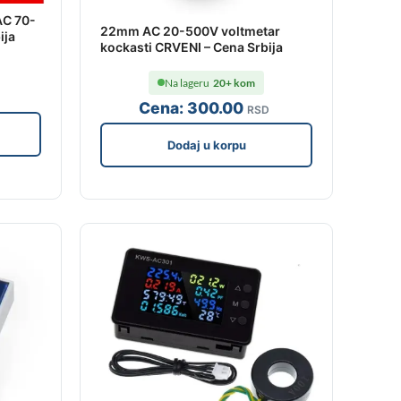
AC 70-
22mm AC 20-500V voltmetar
ija
kockasti CRVENI – Cena Srbija
Na lageru
20+ kom
Cena:
300
.00
RSD
Dodaj u korpu