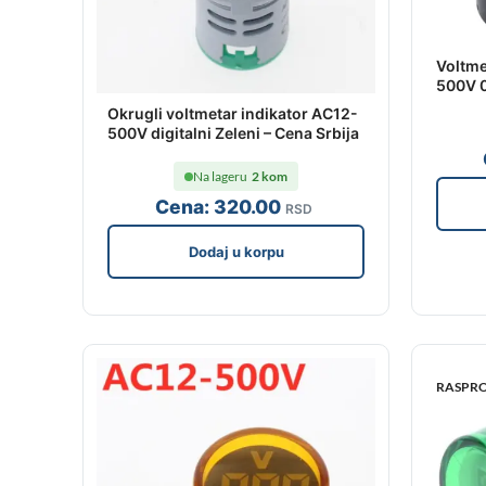
Voltme
500V 
Okrugli voltmetar indikator AC12-
500V digitalni Zeleni – Cena Srbija
Na lageru
2 kom
Cena:
320
.00
RSD
Dodaj u korpu
RASPR