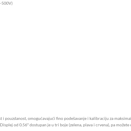
V-500V)
i pouzdanost, omogućavajući fino podešavanje i kalibraciju za maksimaln
Displej od 0.56″ dostupan je u tri boje (zelena, plava i crvena), pa možet