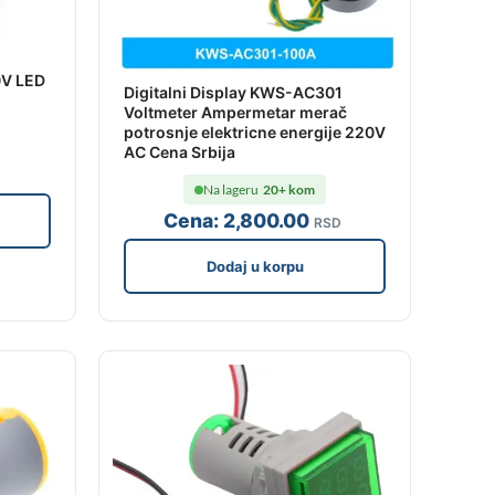
0V LED
Digitalni Display KWS-AC301
Voltmeter Ampermetar merač
potrosnje elektricne energije 220V
AC Cena Srbija
Na lageru
20+ kom
Cena:
2,800
.00
RSD
Dodaj u korpu