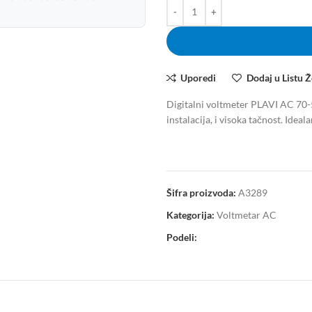
Uporedi
Dodaj u Listu Ž
Digitalni voltmeter PLAVI AC 70-
instalacija, i visoka tačnost. Idea
Šifra proizvoda:
A3289
Kategorija:
Voltmetar AC
Podeli: