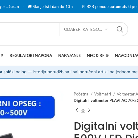
ger
ažuran
·
🚚 Slanje
isti dan
do 13h
·
📄 B2B ponude
automatski
po 
ODABERI KATEGORIJU
IY
REGULATORI NAPONA
NAPAJANJE
NFC & RFID
NAVODNJA
risnički nalog — istorija porudžbina i svi poručeni artikli na jednom me
Početna
Voltmetri
Voltmetar 
Digitalni voltmeter PLAVI AC 70-5
Digitalni vo