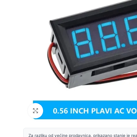
Uvećaj sliku
Za razliku od većine prodavnica, prikazano stanje je rea