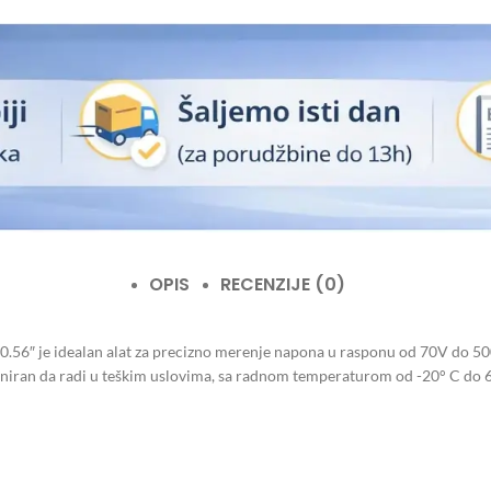
OPIS
RECENZIJE (0)
56″ je idealan alat za precizno merenje napona u rasponu od 70V do 500V
jniran da radi u teškim uslovima, sa radnom temperaturom od -20° C do 