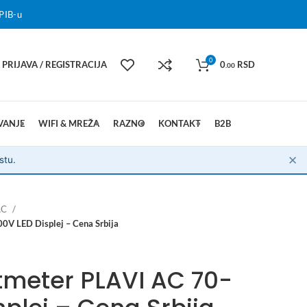
PIB-u
0
PRIJAVA / REGISTRACIJA
0
RSD
.00
VANJE
WIFI & MREŽA
RAZNO
KONTAKT
B2B
✕
stu.
AC
00V LED Displej – Cena Srbija
ltmeter PLAVI AC 70-