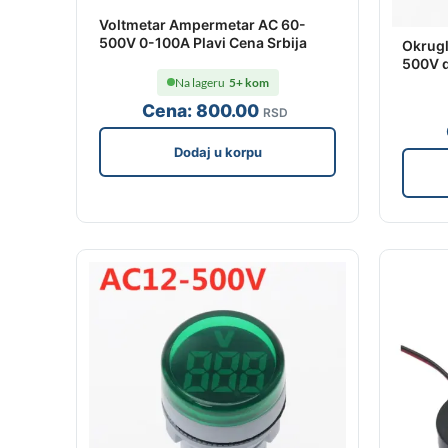
Voltmetar Ampermetar AC 60-
500V 0-100A Plavi Cena Srbija
Okrugl
500V d
Na lageru
5+ kom
Cena:
800
.00
RSD
Dodaj u korpu