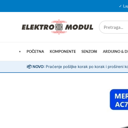
✓ La
POČETNA
KOMPONENTE
SENZORI
ARDUINO & D
ℹ️
📦 NOVO:
Praćenje pošiljke korak po korak i prošireni ko