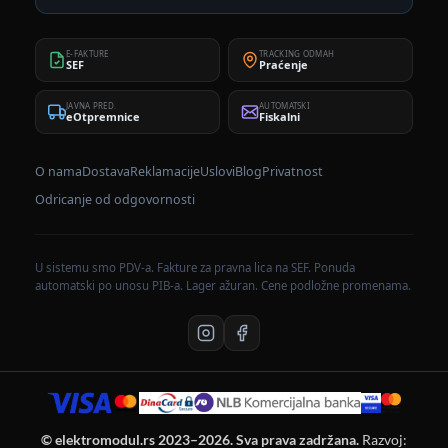
E-FAKTURE
TRACKING ODMAH
SEF
Praćenje
JAVNA PRED.
AUTOMATSKI
eOtpremnice
Fiskalni
O nama
Dostava
Reklamacije
Uslovi
Blog
Privatnost
Odricanje od odgovornosti
U sistemu smo PDV-a. Fakture za pravna lica na SEF. Ponuda
automatski po unosu PIB-a. Lager ažuran. Cene podložne promenama.
© elektromodul.rs 2023–2026. Sva prava zadržana.
Razvoj: