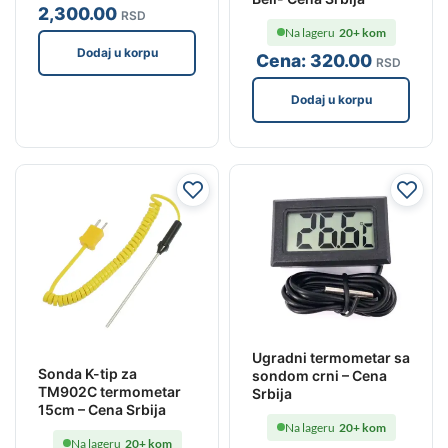
2,300
.00
RSD
Na lageru
20+ kom
Dodaj u korpu
Cena:
320
.00
RSD
Dodaj u korpu
Ugradni termometar sa
Sonda K-tip za
sondom crni – Cena
TM902C termometar
Srbija
15cm – Cena Srbija
Na lageru
20+ kom
Na lageru
20+ kom