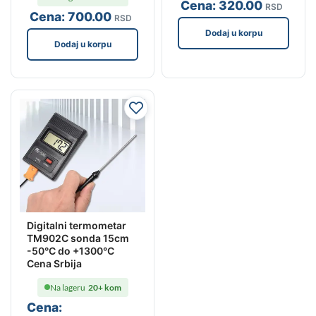
Cena:
320
.00
RSD
Cena:
700
.00
RSD
Dodaj u korpu
Dodaj u korpu
Digitalni termometar
TM902C sonda 15cm
-50°C do +1300°C
Cena Srbija
Na lageru
20+ kom
Cena: