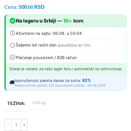
Cena:
500
RSD
.00
Na lageru u Srbiji
—
10+
kom
Ažurirano na sajtu: 06.08. u 03:04
Šaljemo isti radni dan
(porudžbine do 13h)
Plaćanje pouzećem / B2B račun
Stanje je vezano za našu lager listu i automatski se sinhronizuje.
92%
Isporučenost paketa danas za sutra:
🚚
Realan uzorak zadnjih 100 isporučenih pošiljki · 06.08.2026
TEŽINA
0.05 kg