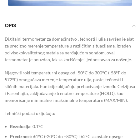
OPIS
Digitalni termometar za domaćinstvo , tečnosti i ulja savršen je alat
za precizno merenje temperature u različitim situacijama. Izrađen
od visokokvalitetnog metala sa nerđajućom sondom, ovaj
termometar je pouzdan, lak za korišćenje i jednostavan za nošenje.
Njegov široki temperaturni opseg od -50°C do 300°C (-58°F do
572°F) omogućava merenje temperature ulja, paste, tečnosti i
sličnih materijala. Funkcije uključuju prebacivanje između Celzijusa
i Farenhajta, zaključavanje trenutne temperature (HOLD), kao i
memorisanje minimalne i maksimalne temperature (MAX/MIN).
Tehnički podaci uključuju:
Rezolucija
: 0.1°C
Preciznost
: ±1°C (-20°C do +80°C) i ±2°C za ostale opsege