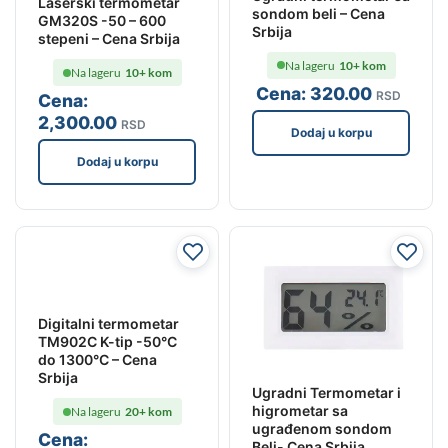
Laserski termometar
sondom beli – Cena
GM320S -50 – 600
Srbija
stepeni – Cena Srbija
Na lageru
10+ kom
Na lageru
10+ kom
Cena:
320
.00
RSD
Cena:
2,300
.00
RSD
Dodaj u korpu
Dodaj u korpu
Digitalni termometar
TM902C K-tip -50°C
do 1300°C – Cena
Srbija
Ugradni Termometar i
higrometar sa
Na lageru
20+ kom
ugrađenom sondom
Cena:
Beli- Cena Srbija