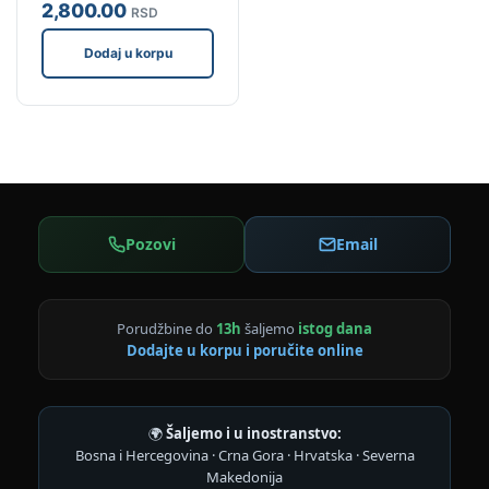
2,800
.00
RSD
Dodaj u korpu
Pozovi
Email
Porudžbine do
13h
šaljemo
istog dana
Dodajte u korpu i poručite online
🌍
Šaljemo i u inostranstvo:
Bosna i Hercegovina · Crna Gora · Hrvatska · Severna
Makedonija