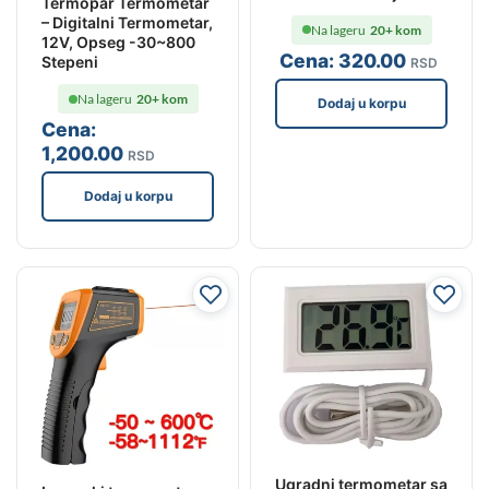
Termopar Termometar
– Digitalni Termometar,
Na lageru
20+ kom
12V, Opseg -30~800
Cena:
320
.00
Stepeni
RSD
Na lageru
20+ kom
Dodaj u korpu
Cena:
1,200
.00
RSD
Dodaj u korpu
Ugradni termometar sa