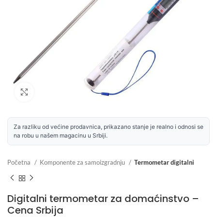
Uvećaj sliku
Za razliku od većine prodavnica, prikazano stanje je realno i odnosi se
na robu u našem magacinu u Srbiji.
Početna
Komponente za samoizgradnju
Termometar digitalni
Digitalni termometar za domaćinstvo –
Cena Srbija