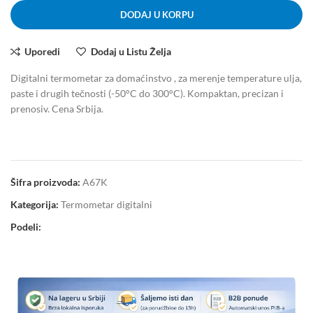
DODAJ U KORPU
Uporedi
Dodaj u Listu Želja
Digitalni termometar za domaćinstvo , za merenje temperature ulja,
paste i drugih tečnosti (-50°C do 300°C). Kompaktan, precizan i
prenosiv. Cena Srbija.
Šifra proizvoda:
A67K
Kategorija:
Termometar digitalni
Podeli: