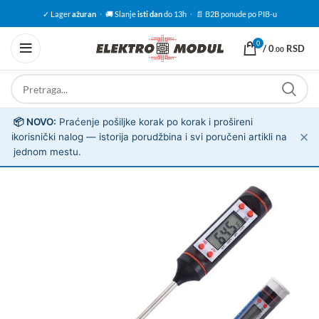
✓ Lager
ažuran
·
🚚 Slanje
isti dan
do 13h
·
📄 B2B ponude po PIB-u
0
/
0
RSD
.00
📦 NOVO:
Praćenje pošiljke korak po korak i prošireni
✕
ℹ️
korisnički nalog — istorija porudžbina i svi poručeni artikli na
jednom mestu.