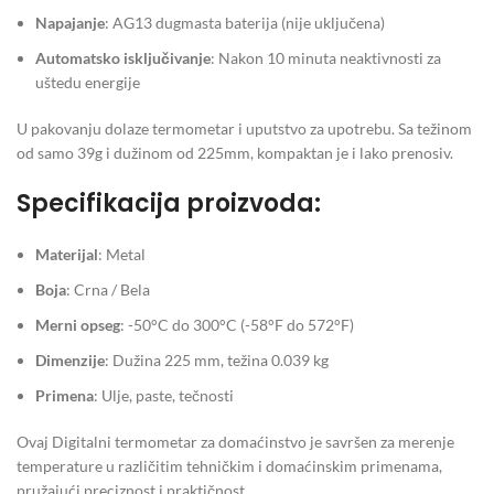
Napajanje
: AG13 dugmasta baterija (nije uključena)
Automatsko isključivanje
: Nakon 10 minuta neaktivnosti za
uštedu energije
U pakovanju dolaze termometar i uputstvo za upotrebu. Sa težinom
od samo 39g i dužinom od 225mm, kompaktan je i lako prenosiv.
Specifikacija proizvoda:
Materijal
: Metal
Boja
: Crna / Bela
Merni opseg
: -50°C do 300°C (-58°F do 572°F)
Dimenzije
: Dužina 225 mm, težina 0.039 kg
Primena
: Ulje, paste, tečnosti
Ovaj Digitalni termometar za domaćinstvo je savršen za merenje
temperature u različitim tehničkim i domaćinskim primenama,
pružajući preciznost i praktičnost.