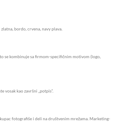
zlatna, bordo, crvena, navy plava.
esto se kombinuje sa firmom-specifičnim motivom (logo,
te vosak kao završni „potpis“.
 kupac fotografiše i deli na društvenim mrežama. Marketing-