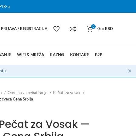
PIB-u
0
PRIJAVA / REGISTRACIJA
0
RSD
.00
VANJE
WIFI & MREŽA
RAZNO
KONTAKT
B2B
✕
stu.
na
Oprema za pečatiranje
Pečati za vosak
 cveca Cena Srbija
 Pečat za Vosak —