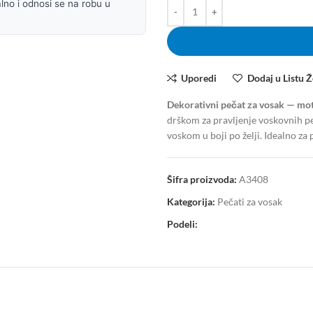
lno i odnosi se na robu u
Uporedi
Dodaj u Listu Ž
Dekorativni pečat za vosak — mot
drškom za pravljenje voskovnih 
voskom u boji po želji. Idealno za
Šifra proizvoda:
A3408
Kategorija:
Pečati za vosak
Podeli: