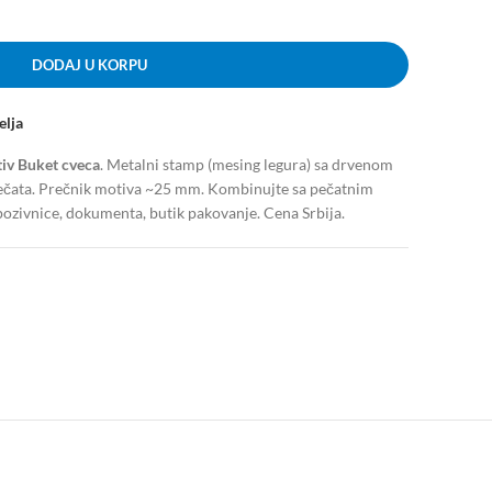
DODAJ U KORPU
elja
iv Buket cveca
. Metalni stamp (mesing legura) sa drvenom
pečata. Prečnik motiva ~25 mm. Kombinujte sa pečatnim
 pozivnice, dokumenta, butik pakovanje. Cena Srbija.