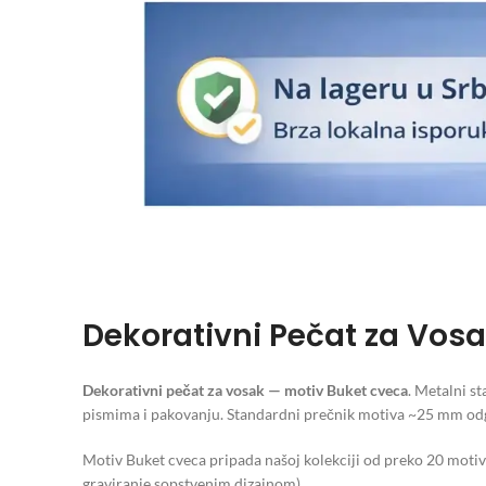
Dekorativni Pečat za Vos
Dekorativni pečat za vosak — motiv Buket cveca
. Metalni s
pismima i pakovanju. Standardni prečnik motiva ~25 mm odgo
Motiv Buket cveca pripada našoj kolekciji od preko 20 motiva 
graviranje sopstvenim dizajnom).