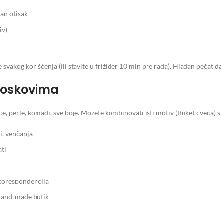
an otisak
iv)
svakog korišćenja (ili stavite u frižider 10 min pre rada). Hladan pečat daj
voskovima
, perle, komadi, sve boje. Možete kombinovati isti motiv (Buket cveca) s
, venčanja
ati
korespondencija
 hand-made butik