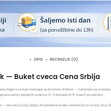
OPIS
RECENZIJE (0)
ak — Buket cveca Cena Srbija
tamp (legura na bazi mesinga) sa drvenom drškom — namenjen za pravljen
vara većini pečatnih voskova (1–2 komada ili 4–6 perli po pečatu).
— od cveća (ruža, ljiljan, hrizantema) preko simbola (srce, kruna, drvo živ