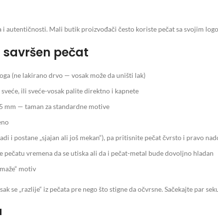
a i autentičnosti. Mali butik proizvođači često koriste pečat sa svojim log
i savršen pečat
oga (ne lakirano drvo — vosak može da uništi lak)
sveće, ili sveće-vosak palite direktno i kapnete
 ~25 mm — taman za standardne motive
eno
i i postane „sjajan ali još mekan“), pa pritisnite pečat čvrsto i pravo nad
e pečatu vremena da se utiska ali da i pečat-metal bude dovoljno hladan
zmaže“ motiv
k se „razlije“ iz pečata pre nego što stigne da očvrsne. Sačekajte par sek
a