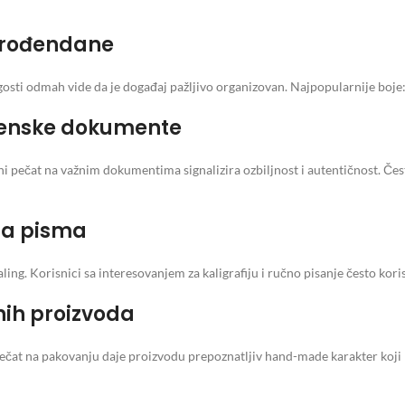
, rođendane
sti odmah vide da je događaj pažljivo organizovan. Najpopularnije boje: 
rmenske dokumente
kni pečat na važnim dokumentima signalizira ozbiljnost i autentičnost. Č
ana pisma
ling. Korisnici sa interesovanjem za kaligrafiju i ručno pisanje često koris
nih proizvoda
pečat na pakovanju daje proizvodu prepoznatljiv hand-made karakter koji