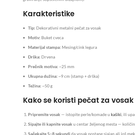
Karakteristike
Tip:
Dekorativni metalni pečat za vosak
Motiv:
Buket cveca
Materijal stampa:
Mesing/cink legura
Drška:
Drvena
Prečnik motiva:
~25 mm
Ukupna dužina:
~9 cm (stamp + drška)
Težina:
~50 g
Kako se koristi pečat za vosak
Pripremite vosak
— istopite perle/komade u
kašiki
, ili u
Sipajte ili kapnite vosak
u centar željenog mesta — količi
Sačekajte 5–8 sekundi
da vosak postane sjajan ali još me