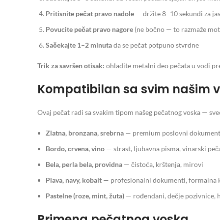
Pritisnite pečat pravo nadole
— držite 8–10 sekundi za jas
Povucite pečat pravo nagore
(ne bočno — to razmaže mot
Sačekajte 1–2 minuta
da se pečat potpuno stvrdne
Trik za savršen otisak:
ohladite metalni deo pečata u vodi pre 
Kompatibilan sa svim našim 
Ovaj pečat radi sa svakim tipom našeg pečatnog voska — sveće
Zlatna, bronzana, srebrna
— premium poslovni dokumenti
Bordo, crvena, vino
— strast, ljubavna pisma, vinarski peč
Bela, perla bela, providna
— čistoća, krštenja, mirovi
Plava, navy, kobalt
— profesionalni dokumenti, formalna 
Pastelne (roze, mint, žuta)
— rođendani, dečje pozivnice,
Primena pečatnog voska