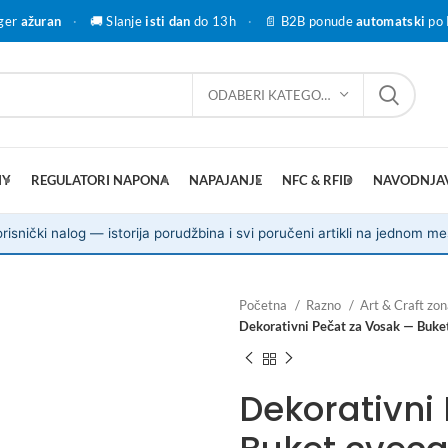
ger
ažuran
·
🚚 Slanje
isti dan
do 13h
·
📄 B2B ponude
automatski
po 
ODABERI KATEGORIJU
IY
REGULATORI NAPONA
NAPAJANJE
NFC & RFID
NAVODNJA
risnički nalog — istorija porudžbina i svi poručeni artikli na jednom me
Početna
Razno
Art & Craft zo
Dekorativni Pečat za Vosak — Buket
Dekorativni