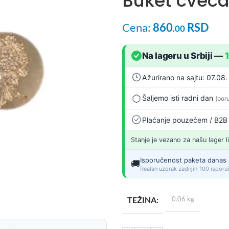
Buket cveca
Cena:
860
RSD
.00
Na lageru u Srbiji
—
Ažurirano na sajtu: 07.08.
Šaljemo isti radni dan
(por
Plaćanje pouzećem / B2B
Stanje je vezano za našu lager l
Isporučenost paketa danas 
🚚
Realan uzorak zadnjih 100 isporuč
TEŽINA
0.06 kg