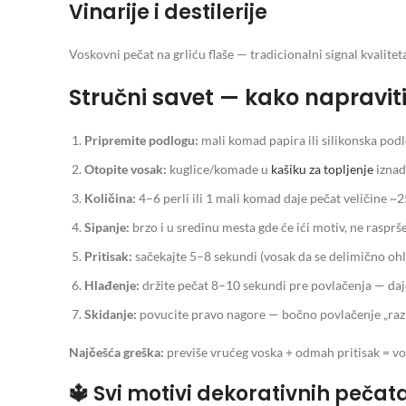
Vinarije i destilerije
Voskovni pečat na grliću flaše — tradicionalni signal kvalitet
Stručni savet — kako napravit
Pripremite podlogu:
mali komad papira ili silikonska podl
Otopite vosak:
kuglice/komade u
kašiku za topljenje
iznad 
Količina:
4–6 perli ili 1 mali komad daje pečat veličine
Sipanje:
brzo i u sredinu mesta gde će ići motiv, ne rasprš
Pritisak:
sačekajte 5–8 sekundi (vosak da se delimično ohlad
Hlađenje:
držite pečat 8–10 sekundi pre povlačenja — daj
Skidanje:
povucite pravo nagore — bočno povlačenje „ra
Najčešća greška:
previše vrućeg voska + odmah pritisak = vosa
🔱 Svi motivi dekorativnih pečat