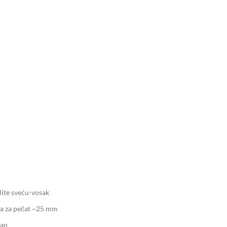
palite sveću-vosak
na za pečat ~25 mm
kan