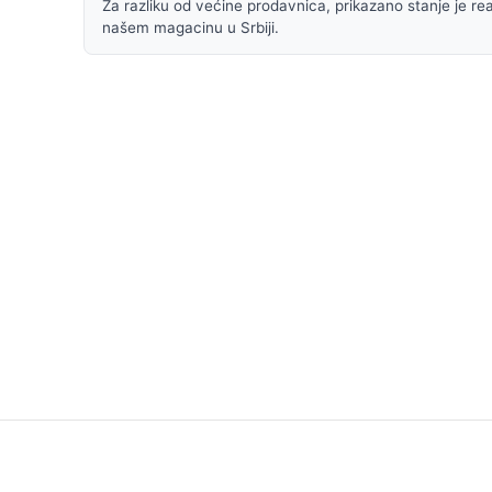
Za razliku od većine prodavnica, prikazano stanje je rea
našem magacinu u Srbiji.