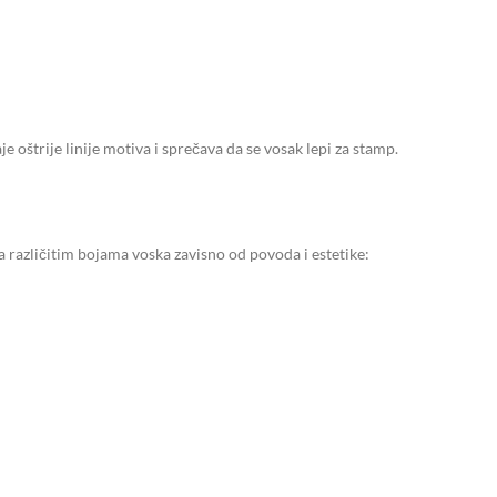
e oštrije linije motiva i sprečava da se vosak lepi za stamp.
a različitim bojama voska zavisno od povoda i estetike: