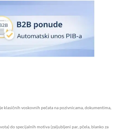
je klasičnih voskovnih pečata na pozivnicama, dokumentima,
ota) do specijalnih motiva (zaljubljeni par, pčela, blanko za