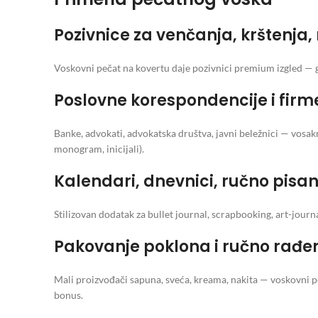
Pozivnice za venčanja, krštenja
Voskovni pečat na kovertu daje pozivnici premium izgled — go
Poslovne korespondencije i fi
Banke, advokati, advokatska društva, javni beležnici — vosa
monogram, inicijali).
Kalendari, dnevnici, ručno pis
Stilizovan dodatak za bullet journal, scrapbooking, art-journa
Pakovanje poklona i ručno rađe
Mali proizvođači sapuna, sveća, kreama, nakita — voskovni 
bonus.