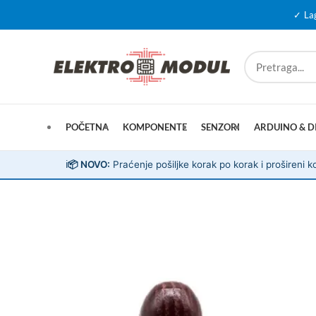
✓ La
POČETNA
KOMPONENTE
SENZORI
ARDUINO & D
ℹ️
📦 NOVO:
Praćenje pošiljke korak po korak i prošireni ko