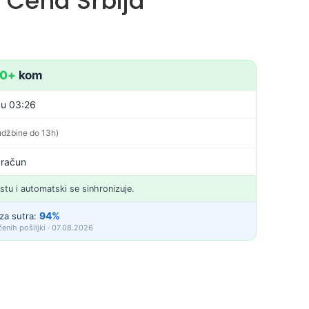
 Cena Srbija
10+
kom
 u 03:26
udžbine do 13h)
 račun
istu i automatski se sinhronizuje.
94%
za sutra:
enih pošiljki · 07.08.2026