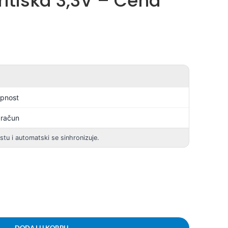
Pritiska 3,3V – Cena
upnost
 račun
istu i automatski se sinhronizuje.
DODAJ U KORPU