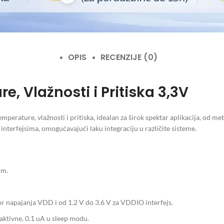
OPIS
RECENZIJE (0)
, Vlažnosti i Pritiska 3,3V
perature, vlažnosti i pritiska, idealan za širok spektar aplikacija, od m
interfejsima, omogućavajući laku integraciju u različite sisteme.
mm.
or napajanja VDD i od 1.2 V do 3.6 V za VDDIO interfejs.
 aktivne, 0.1 uA u sleep modu.