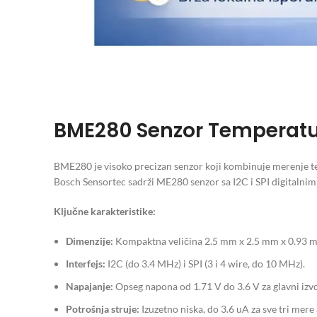
BME280 Senzor Temperature
BME280 je visoko precizan senzor koji kombinuje merenje tem
Bosch Sensortec sadrži ME280 senzor sa I2C i SPI digitalnim 
Ključne karakteristike:
Dimenzije:
Kompaktna veličina 2.5 mm x 2.5 mm x 0.93 
Interfejs:
I2C (do 3.4 MHz) i SPI (3 i 4 wire, do 10 MHz).
Napajanje:
Opseg napona od 1.71 V do 3.6 V za glavni izv
Potrošnja struje:
Izuzetno niska, do 3.6 uA za sve tri mere