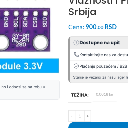
Vlažnosti i 
Srbija
Cena:
900
RSD
.00
Dostupno na upit
?
Kontaktirajte nas za dost
Plaćanje pouzećem / B2B
Stanje je vezano za našu lager l
lno i odnosi se na robu u
TEŽINA
0.0018 kg