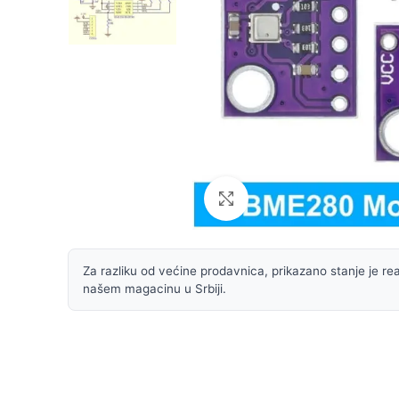
Uvećaj sliku
Za razliku od većine prodavnica, prikazano stanje je rea
našem magacinu u Srbiji.