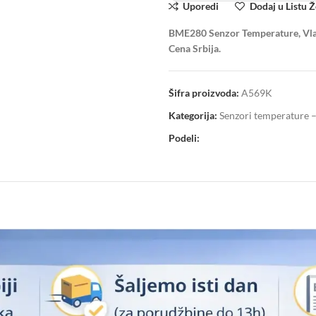
Uporedi
Dodaj u Listu Ž
BME280 Senzor Temperature, Vlažno
Cena Srbija.
Šifra proizvoda:
A569K
Kategorija:
Senzori temperature 
Podeli: