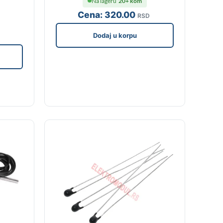
Na lageru
20+ kom
Cena:
320
.00
RSD
Dodaj u korpu