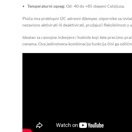
Temperaturni opseg:
Od -40 do +85 stepeni Celzijusa.
Ploča ima preklopni I2C adresni džemper, otpornike za izvlače
nezavisno aktivirati ili deaktivirati, pružajući fleksibilnost u 
Idealan za razvojne inženjere i hobiste koji žele precizno 
cenama. Ova jedinstvena kombinacija funkcija čini ga odličnim