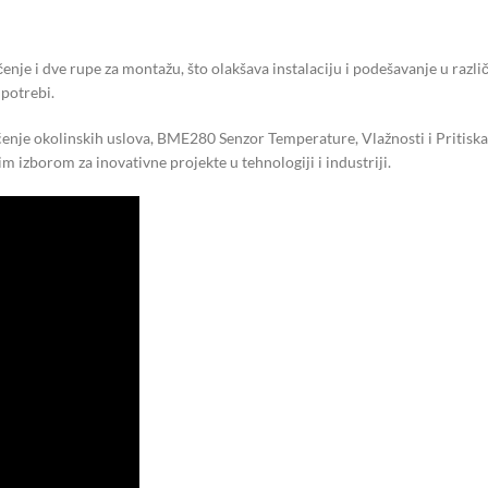
nje i dve rupe za montažu, što olakšava instalaciju i podešavanje u različ
upotrebi.
praćenje okolinskih uslova, BME280 Senzor Temperature, Vlažnosti i Pritis
 izborom za inovativne projekte u tehnologiji i industriji.