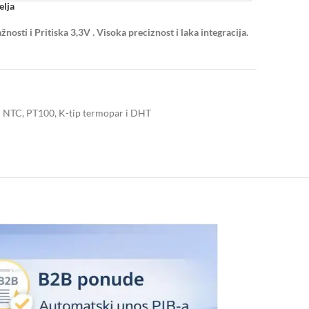
elja
sti i Pritiska 3,3V . Visoka preciznost i laka integracija.
– NTC, PT100, K-tip termopar i DHT