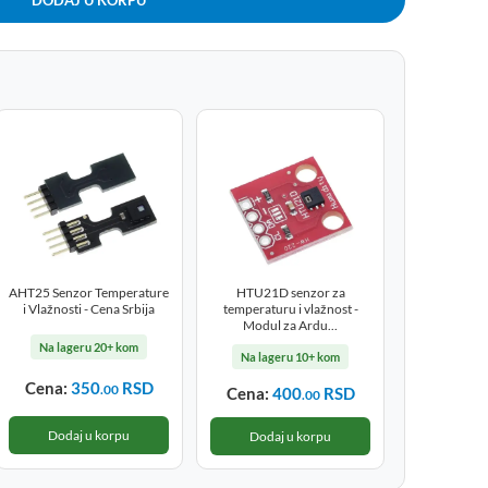
AHT25 Senzor Temperature
HTU21D senzor za
i Vlažnosti - Cena Srbija
temperaturu i vlažnost -
Modul za Ardu...
Na lageru 20+ kom
Na lageru 10+ kom
Cena:
350
RSD
.00
Cena:
400
RSD
.00
Dodaj u korpu
Dodaj u korpu