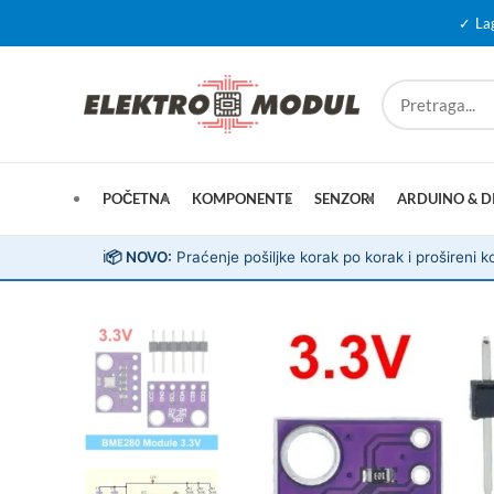
✓ La
POČETNA
KOMPONENTE
SENZORI
ARDUINO & D
ℹ️
📦 NOVO:
Praćenje pošiljke korak po korak i prošireni ko