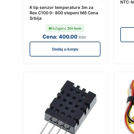
NTC-M
K tip senzor temperature 3m za
Rex C100 0- 800 stepeni M6 Cena
Srbija
Na lageru
20+ kom
Cena:
400
.00
RSD
Dodaj u korpu