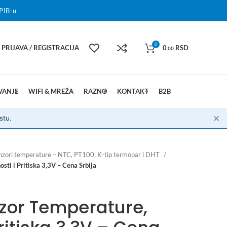
PIB-u
0
PRIJAVA / REGISTRACIJA
0
RSD
.00
VANJE
WIFI & MREŽA
RAZNO
KONTAKT
B2B
✕
stu.
nzori temperature – NTC, PT100, K-tip termopar i DHT
ti i Pritiska 3,3V – Cena Srbija
zor Temperature,