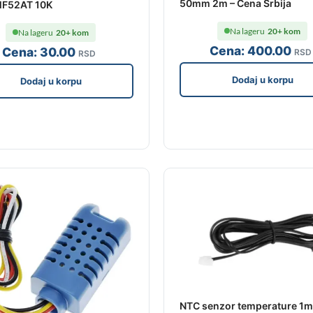
50mm 2m – Cena Srbija
F52AT 10K
Na lageru
20+ kom
Na lageru
20+ kom
Cena:
400
.00
Cena:
30
.00
RSD
RSD
Dodaj u korpu
Dodaj u korpu
NTC senzor temperature 1m