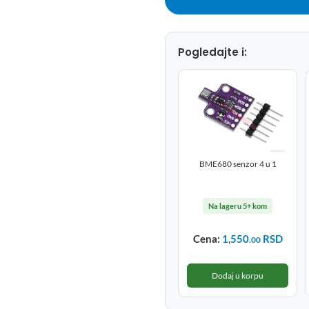
Pogledajte i:
BME680 senzor 4 u 1
Na lageru 5+ kom
Cena:
1,550
RSD
.00
Dodaj u korpu