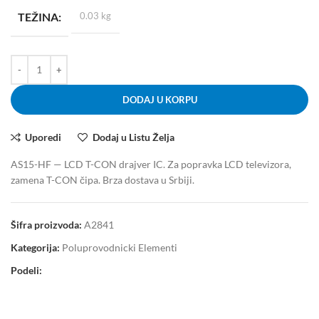
TEŽINA
0.03 kg
DODAJ U KORPU
Uporedi
Dodaj u Listu Želja
AS15-HF — LCD T-CON drajver IC. Za popravka LCD televizora,
zamena T-CON čipa. Brza dostava u Srbiji.
Šifra proizvoda:
A2841
Kategorija:
Poluprovodnicki Elementi
Podeli: