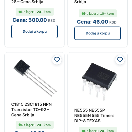
Srbija
28 – Cena Srbija
Na lageru
20+ kom
Na lageru
10+ kom
Cena:
500
.00
RSD
Cena:
46
.00
RSD
Dodaj u korpu
Dodaj u korpu
C1815 2SC1815 NPN
Tranzistor TO-92 –
NE555 NE555P
Cena Srbija
NE555N 555 Timers
DIP-8 TEXAS
Na lageru
20+ kom
Na lageru
20+ kom