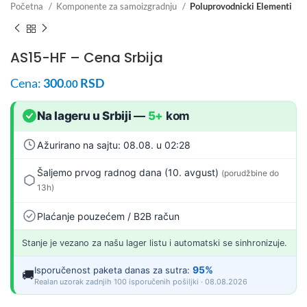
Početna
Komponente za samoizgradnju
Poluprovodnicki Elementi
AS15-HF – Cena Srbija
Cena:
300
RSD
.00
Na lageru u Srbiji
—
5+
kom
Ažurirano na sajtu: 08.08. u 02:28
Šaljemo prvog radnog dana (10. avgust)
(porudžbine do
13h)
Plaćanje pouzećem / B2B račun
Stanje je vezano za našu lager listu i automatski se sinhronizuje.
95%
Isporučenost paketa danas za sutra:
🚚
Realan uzorak zadnjih 100 isporučenih pošiljki · 08.08.2026