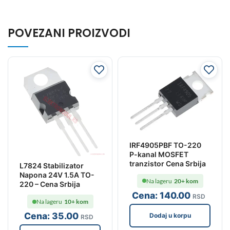
POVEZANI PROIZVODI
IRF4905PBF TO-220
P-kanal MOSFET
tranzistor Cena Srbija
L7824 Stabilizator
Napona 24V 1.5A TO-
Na lageru
20+ kom
220 – Cena Srbija
Cena:
140
.00
RSD
Na lageru
10+ kom
Cena:
35
.00
Dodaj u korpu
RSD