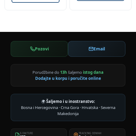
Pozovi
Email
Porudžbine do
13h
šaljemo
istog dana
Dodajte u korpu i poručite online
🌍
Šaljemo i u inostranstvo:
Bosna i Hercegovina · Crna Gora · Hrvatska · Severna
Makedonija
E-FAKTURE
TRACKING ODMAH