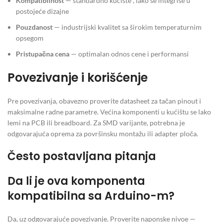
Kompatibilnost
— standardno kućište , lako se integriše u
postojeće dizajne
Pouzdanost
— industrijski kvalitet sa širokim temperaturnim
opsegom
Pristupačna cena
— optimalan odnos cene i performansi
Povezivanje i korišćenje
Pre povezivanja, obavezno proverite datasheet za tačan pinout i
maksimalne radne parametre. Većina komponenti u kućištu se lako
lemi na PCB ili breadboard. Za SMD varijante, potrebna je
odgovarajuća oprema za površinsku montažu ili adapter ploča.
Često postavljana pitanja
Da li je ova komponenta
kompatibilna sa Arduino-m?
Da, uz odgovarajuće povezivanje. Proverite naponske nivoe —