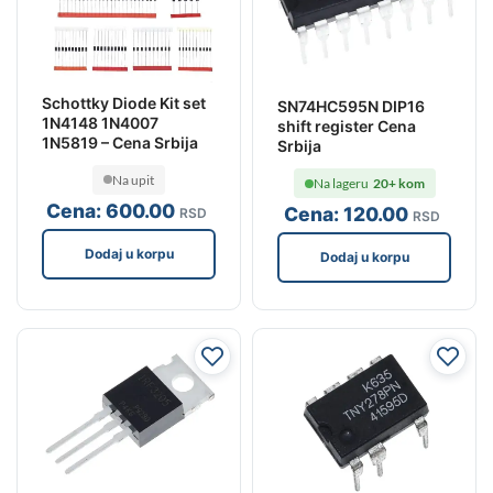
Schottky Diode Kit set
SN74HC595N DIP16
1N4148 1N4007
shift register Cena
1N5819 – Cena Srbija
Srbija
Na upit
Na lageru
20+ kom
Cena:
600
.00
Cena:
120
.00
RSD
RSD
Dodaj u korpu
Dodaj u korpu