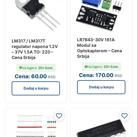
LR7843-30V 161A
LM317 / LM317T
Modul sa
regulator napona 1.2V
Optokaplerom – Cena
– 37V 1.5A TO-220 –
Srbija
Cena Srbija
Na lageru
20+ kom
Na lageru
20+ kom
Cena:
170
.00
Cena:
60
.00
RSD
RSD
Dodaj u korpu
Dodaj u korpu