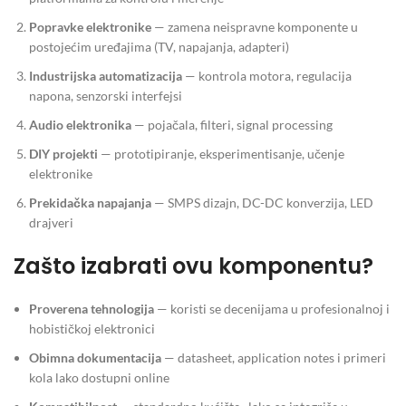
Popravke elektronike
— zamena neispravne komponente u
postojećim uređajima (TV, napajanja, adapteri)
Industrijska automatizacija
— kontrola motora, regulacija
napona, senzorski interfejsi
Audio elektronika
— pojačala, filteri, signal processing
DIY projekti
— prototipiranje, eksperimentisanje, učenje
elektronike
Prekidačka napajanja
— SMPS dizajn, DC-DC konverzija, LED
drajveri
Zašto izabrati ovu komponentu?
Proverena tehnologija
— koristi se decenijama u profesionalnoj i
hobističkoj elektronici
Obimna dokumentacija
— datasheet, application notes i primeri
kola lako dostupni online