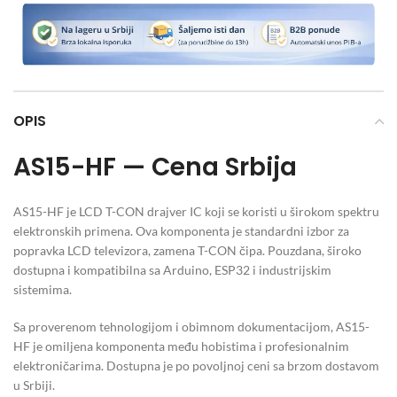
OPIS
AS15-HF — Cena Srbija
AS15-HF je LCD T-CON drajver IC koji se koristi u širokom spektru
elektronskih primena. Ova komponenta je standardni izbor za
popravka LCD televizora, zamena T-CON čipa. Pouzdana, široko
dostupna i kompatibilna sa Arduino, ESP32 i industrijskim
sistemima.
Sa proverenom tehnologijom i obimnom dokumentacijom, AS15-
HF je omiljena komponenta među hobistima i profesionalnim
elektroničarima. Dostupna je po povoljnoj ceni sa brzom dostavom
u Srbiji.