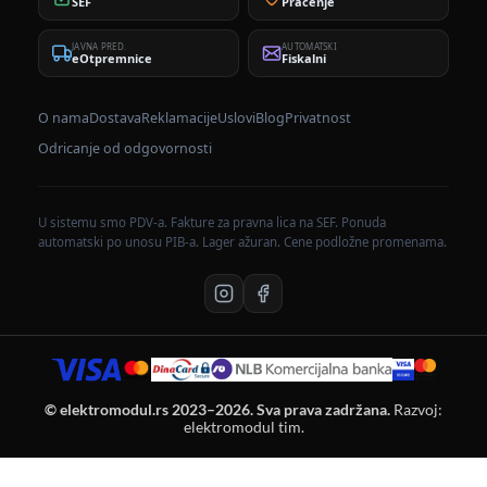
SEF
Praćenje
JAVNA PRED.
AUTOMATSKI
eOtpremnice
Fiskalni
O nama
Dostava
Reklamacije
Uslovi
Blog
Privatnost
Odricanje od odgovornosti
U sistemu smo PDV-a. Fakture za pravna lica na SEF. Ponuda
automatski po unosu PIB-a. Lager ažuran. Cene podložne promenama.
© elektromodul.rs 2023–2026. Sva prava zadržana.
Razvoj:
elektromodul tim.