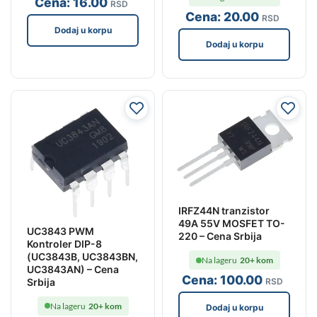
Cena:
16
.00
RSD
Cena:
20
.00
RSD
Dodaj u korpu
Dodaj u korpu
IRFZ44N tranzistor
49A 55V MOSFET TO-
UC3843 PWM
220 – Cena Srbija
Kontroler DIP-8
(UC3843B, UC3843BN,
Na lageru
20+ kom
UC3843AN) – Cena
Cena:
100
.00
Srbija
RSD
Na lageru
20+ kom
Dodaj u korpu