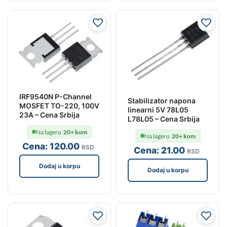
IRF9540N P-Channel
Stabilizator napona
MOSFET TO-220, 100V
linearni 5V 78L05
23A – Cena Srbija
L78L05 – Cena Srbija
Na lageru
20+ kom
Na lageru
20+ kom
Cena:
120
.00
RSD
Cena:
21
.00
RSD
Dodaj u korpu
Dodaj u korpu