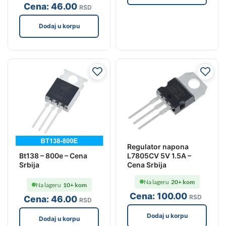
Cena:
46
.00
RSD
Dodaj u korpu
Regulator napona
Bt138 – 800e – Cena
L7805CV 5V 1.5A –
Srbija
Cena Srbija
Na lageru
20+ kom
Na lageru
10+ kom
Cena:
100
.00
RSD
Cena:
46
.00
RSD
Dodaj u korpu
Dodaj u korpu