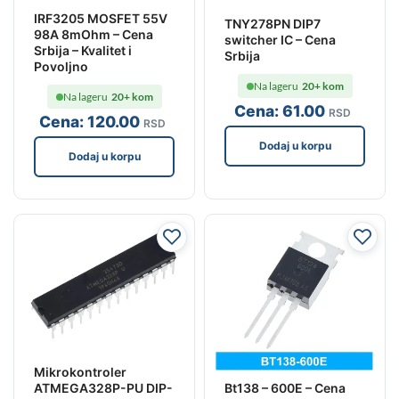
IRF3205 MOSFET 55V
TNY278PN DIP7
98A 8mOhm – Cena
switcher IC – Cena
Srbija – Kvalitet i
Srbija
Povoljno
Na lageru
20+ kom
Na lageru
20+ kom
Cena:
61
.00
RSD
Cena:
120
.00
RSD
Dodaj u korpu
Dodaj u korpu
Mikrokontroler
Bt138 – 600E – Cena
ATMEGA328P-PU DIP-