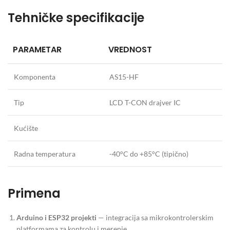
Tehničke specifikacije
PARAMETAR
VREDNOST
Komponenta
AS15-HF
Tip
LCD T-CON drajver IC
Kućište
Radna temperatura
-40°C do +85°C (tipično)
Primena
Arduino i ESP32 projekti
— integracija sa mikrokontrolerskim
platformama za kontrolu i merenje