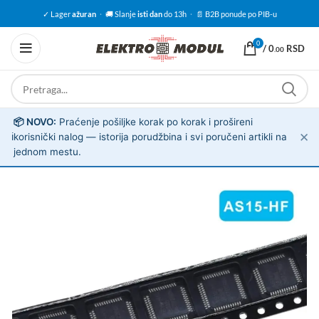
✓ Lager
ažuran
·
🚚 Slanje
isti dan
do 13h
·
📄 B2B ponude po PIB-u
0
/
0
RSD
.00
📦 NOVO:
Praćenje pošiljke korak po korak i prošireni
✕
ℹ️
korisnički nalog — istorija porudžbina i svi poručeni artikli na
jednom mestu.