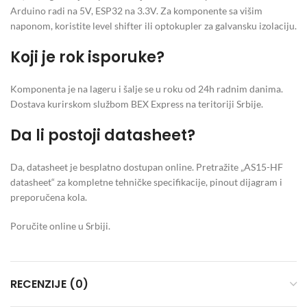
Arduino radi na 5V, ESP32 na 3.3V. Za komponente sa višim
naponom, koristite level shifter ili optokupler za galvansku izolaciju.
Koji je rok isporuke?
Komponenta je na lageru i šalje se u roku od 24h radnim danima.
Dostava kurirskom službom BEX Express na teritoriji Srbije.
Da li postoji datasheet?
Da, datasheet je besplatno dostupan online. Pretražite „AS15-HF
datasheet“ za kompletne tehničke specifikacije, pinout dijagram i
preporučena kola.
Poručite online u Srbiji.
RECENZIJE (0)