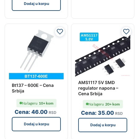
Dodaj u korpu
AMS1117 5V SMD
Bt137 – 600E – Cena
regulator napona –
Srbija
Cena Srbija
Na lageru
10+ kom
Na lageru
20+ kom
Cena:
46
.00
Cena:
35
.00
RSD
RSD
Dodaj u korpu
Dodaj u korpu