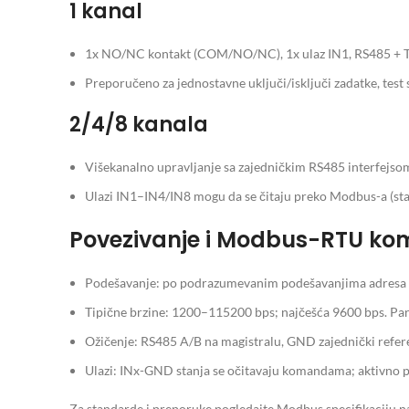
1 kanal
1x NO/NC kontakt (COM/NO/NC), 1x ulaz IN1, RS485 + TT
Preporučeno za jednostavne uključi/isključi zadatke, test 
2/4/8 kanala
Višekanalno upravljanje sa zajedničkim RS485 interfejso
Ulazi IN1–IN4/IN8 mogu da se čitaju preko Modbus-a (sta
Povezivanje i Modbus-RTU ko
Podešavanje: po podrazumevanim podešavanjima adresa u
Tipične brzine: 1200–115200 bps; najčešća 9600 bps. Pa
Ožičenje: RS485 A/B na magistralu, GND zajednički refer
Ulazi: INx-GND stanja se očitavaju komandama; aktivno p
Za standarde i preporuke pogledajte Modbus specifikaciju 