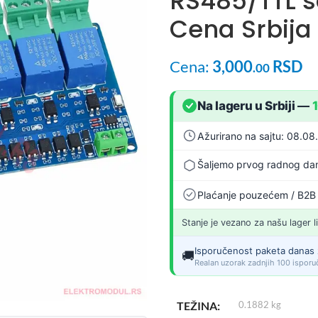
RS485/TTL s
Cena Srbija
Cena:
3,000
RSD
.00
Na lageru u Srbiji
—
Ažurirano na sajtu: 08.08
Šaljemo prvog radnog dan
Plaćanje pouzećem / B2B
Stanje je vezano za našu lager l
Isporučenost paketa danas 
🚚
Realan uzorak zadnjih 100 isporuč
TEŽINA
0.1882 kg