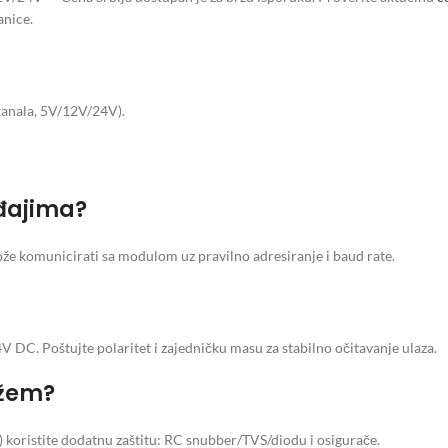
anice.
kanala, 5V/12V/24V).
eđajima?
e komunicirati sa modulom uz pravilno adresiranje i baud rate.
V DC. Poštujte polaritet i zajedničku masu za stabilno očitavanje ulaza.
ežem?
) koristite dodatnu zaštitu: RC snubber/TVS/diodu i osigurače.