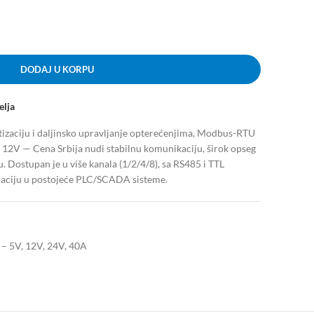
DODAJ U KORPU
elja
izaciju i daljinsko upravljanje opterećenjima, Modbus-RTU
 12V — Cena Srbija nudi stabilnu komunikaciju, širok opseg
u. Dostupan je u više kanala (1/2/4/8), sa RS485 i TTL
graciju u postojeće PLC/SCADA sisteme.
i – 5V, 12V, 24V, 40A