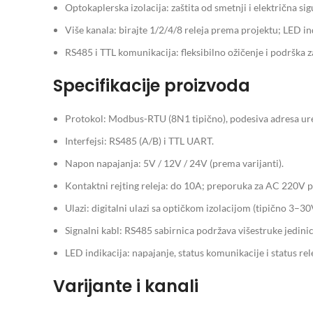
Optokaplerska izolacija: zaštita od smetnji i električna sig
Više kanala: birajte 1/2/4/8 releja prema projektu; LED in
RS485 i TTL komunikacija: fleksibilno ožičenje i podrška za
Specifikacije proizvoda
Protokol: Modbus-RTU (8N1 tipično), podesiva adresa ur
Interfejsi: RS485 (A/B) i TTL UART.
Napon napajanja: 5V / 12V / 24V (prema varijanti).
Kontaktni rejting releja: do 10A; preporuka za AC 220V pr
Ulazi: digitalni ulazi sa optičkom izolacijom (tipično 3–30
Signalni kabl: RS485 sabirnica podržava višestruke jedinic
LED indikacija: napajanje, status komunikacije i status rel
Varijante i kanali