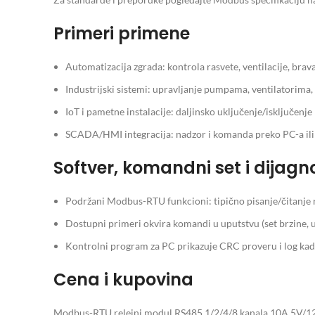
Primeri primene
Automatizacija zgrada: kontrola rasvete, ventilacije, brava 
Industrijski sistemi: upravljanje pumpama, ventilatorima, 
IoT i pametne instalacije: daljinsko uključenje/isključen
SCADA/HMI integracija: nadzor i komanda preko PC-a ili
Softver, komandni set i dijagn
Podržani Modbus-RTU funkcioni: tipično pisanje/čitanje reg
Dostupni primeri okvira komandi u uputstvu (set brzine, u
Kontrolni program za PC prikazuje CRC proveru i log kadr
Cena i kupovina
Modbus-RTU relejni modul RS485 1/2/4/8 kanala 10A 5V/12V