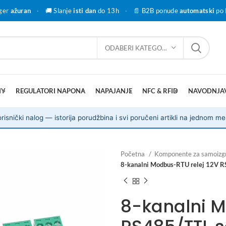
ger
ažuran
·
🚚 Slanje
isti dan
do 13h
·
📄 B2B ponude
automatski
po 
ODABERI KATEGORIJU
IY
REGULATORI NAPONA
NAPAJANJE
NFC & RFID
NAVODNJA
risnički nalog — istorija porudžbina i svi poručeni artikli na jednom me
Početna
Komponente za samoizg
8-kanalni Modbus-RTU relej 12V RS
8-kanalni M