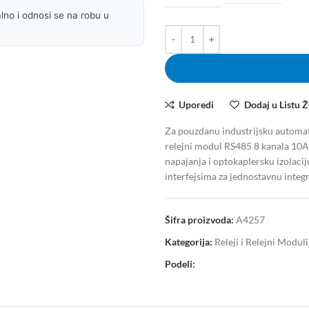
lno i odnosi se na robu u
Uporedi
Dodaj u Listu Ž
Za pouzdanu industrijsku automat
relejni modul RS485 8 kanala 10A
napajanja i optokaplersku izolacij
interfejsima za jednostavnu inte
Šifra proizvoda:
A4257
Kategorija:
Releji i Relejni Modul
Podeli: