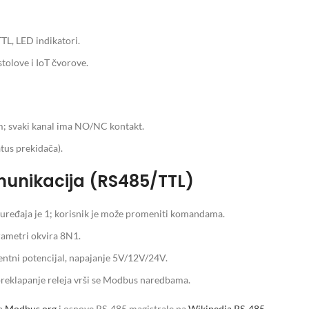
L, LED indikatori.
stolove i IoT čvorove.
m; svaki kanal ima NO/NC kontakt.
tus prekidača).
munikacija (RS485/TTL)
ređaja je 1; korisnik je može promeniti komandama.
rametri okvira 8N1.
entni potencijal, napajanje 5V/12V/24V.
reklapanje releja vrši se Modbus naredbama.
na
Modbus.org
i osnove RS-485 magistrale na
Wikipedia RS-485
.