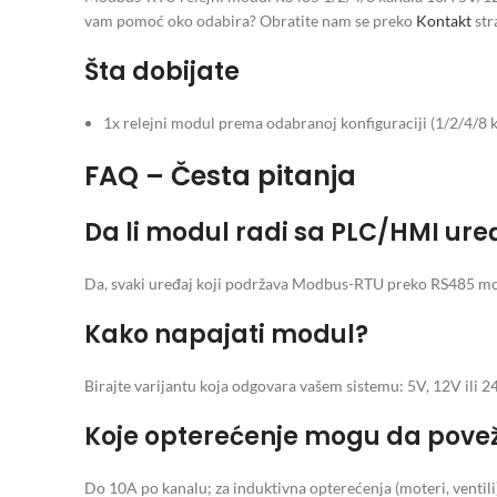
vam pomoć oko odabira? Obratite nam se preko
Kontakt
str
Šta dobijate
1x relejni modul prema odabranoj konfiguraciji (1/2/4/8 
FAQ – Česta pitanja
Da li modul radi sa PLC/HMI ur
Da, svaki uređaj koji podržava Modbus-RTU preko RS485 mož
Kako napajati modul?
Birajte varijantu koja odgovara vašem sistemu: 5V, 12V ili 24
Koje opterećenje mogu da pov
Do 10A po kanalu; za induktivna opterećenja (moteri, ventili