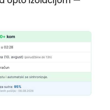
a opto izolacijom —
10+
kom
. u 02:28
a (10. avgust)
(porudžbine do 13h)
 račun
istu i automatski se sinhronizuje.
95%
za sutra:
enih pošiljki · 08.08.2026