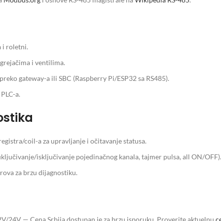
i roletni.
grejačima i ventilima.
je preko gateway-a ili SBC (Raspberry Pi/ESP32 sa RS485).
 PLC-a.
ostika
istra/coil-a za upravljanje i očitavanje statusa.
ključivanje/isključivanje pojedinačnog kanala, tajmer pulsa, all ON/OFF)
ova za brzu dijagnostiku.
/24V — Cena Srbija dostupan je za brzu isporuku. Proverite aktuelnu
c