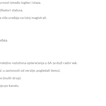
urnost između logike i izlaza.
dikatori statusa.
 više uređaja na istoj magistrali.
eđaja.
etežno rezistivna opterećenja ≤ 6A za duži radni vek.
V, u zavisnosti od verzije; pogledati šemu).
e (multi-drop).
eja po kanalu.