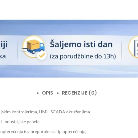
OPIS
RECENZIJE (0)
ijskim kontrolerima, HMI i SCADA okruženjima.
 i industrijske panele.
opterećenja (uz preporuke za tip opterećenja).