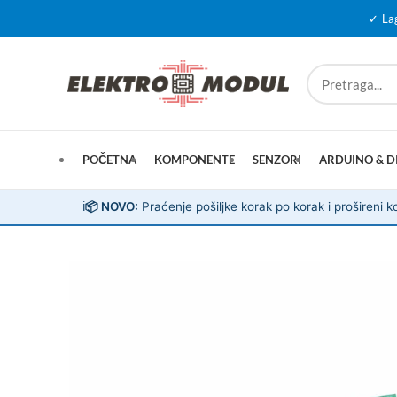
✓ La
POČETNA
KOMPONENTE
SENZORI
ARDUINO & D
ℹ️
📦 NOVO:
Praćenje pošiljke korak po korak i prošireni ko