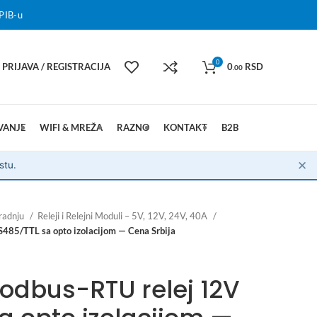
PIB-u
0
PRIJAVA / REGISTRACIJA
0
RSD
.00
VANJE
WIFI & MREŽA
RAZNO
KONTAKT
B2B
✕
stu.
radnju
Releji i Relejni Moduli – 5V, 12V, 24V, 40A
485/TTL sa opto izolacijom — Cena Srbija
odbus-RTU relej 12V