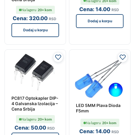
Na lageru
20+ kom
Cena:
14
.00
RSD
Na lageru
20+ kom
Cena:
320
.00
RSD
Dodaj u korpu
Dodaj u korpu
PC817 Optokapler DIP-
4 Galvanska Izolacija –
LED 5MM Plava Dioda
Cena Srbija
F5mm
Na lageru
20+ kom
Na lageru
20+ kom
Cena:
50
.00
RSD
Cena:
14
.00
RSD