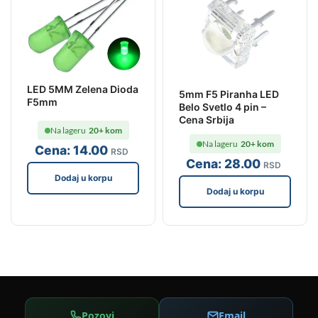
LED 5MM Zelena Dioda
5mm F5 Piranha LED
F5mm
Belo Svetlo 4 pin –
Cena Srbija
Na lageru
20+ kom
Na lageru
20+ kom
Cena:
14
.00
RSD
Cena:
28
.00
RSD
Dodaj u korpu
Dodaj u korpu
Pozovi
Email