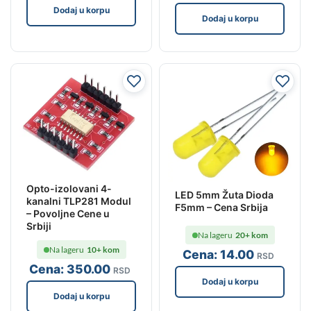
Dodaj u korpu
Dodaj u korpu
Opto-izolovani 4-
LED 5mm Žuta Dioda
kanalni TLP281 Modul
F5mm – Cena Srbija
– Povoljne Cene u
Srbiji
Na lageru
20+ kom
Na lageru
10+ kom
Cena:
14
.00
RSD
Cena:
350
.00
RSD
Dodaj u korpu
Dodaj u korpu