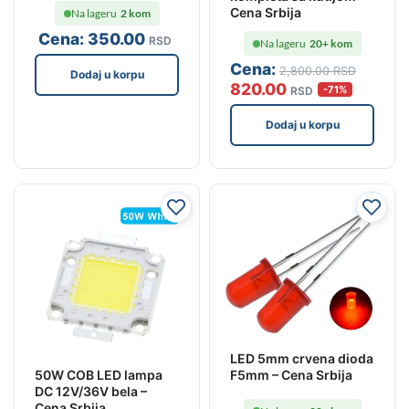
Cena Srbija
Na lageru
2 kom
Cena:
350
.00
RSD
Na lageru
20+ kom
Cena:
2,800
.00
RSD
Dodaj u korpu
820
.00
-71%
RSD
Dodaj u korpu
LED 5mm crvena dioda
F5mm – Cena Srbija
50W COB LED lampa
DC 12V/36V bela –
Cena Srbija