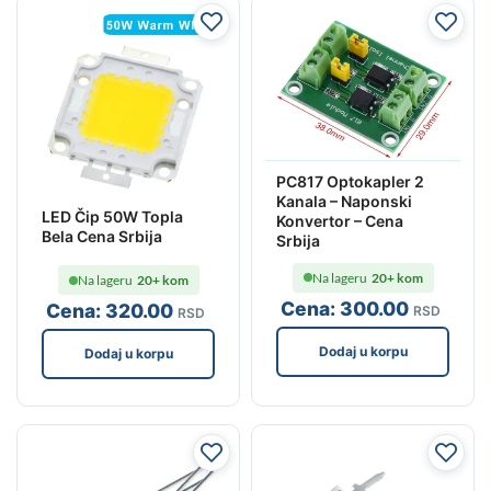
PC817 Optokapler 2
Kanala – Naponski
LED Čip 50W Topla
Konvertor – Cena
Bela Cena Srbija
Srbija
Na lageru
20+ kom
Na lageru
20+ kom
Cena:
300
.00
Cena:
320
.00
RSD
RSD
Dodaj u korpu
Dodaj u korpu