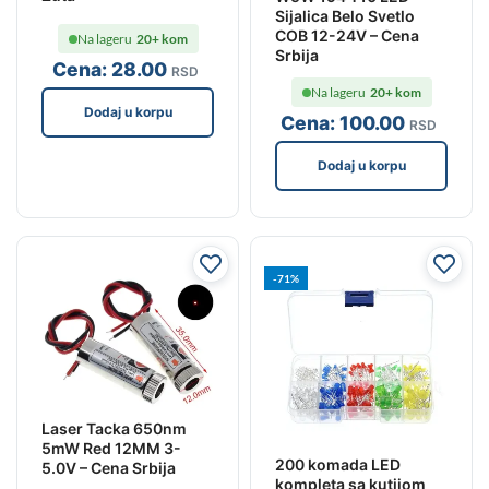
Sijalica Belo Svetlo
COB 12-24V – Cena
Na lageru
20+ kom
Srbija
Cena:
28
.00
RSD
Na lageru
20+ kom
Dodaj u korpu
Cena:
100
.00
RSD
Dodaj u korpu
-71%
Laser Tacka 650nm
5mW Red 12MM 3-
200 komada LED
5.0V – Cena Srbija
kompleta sa kutijom