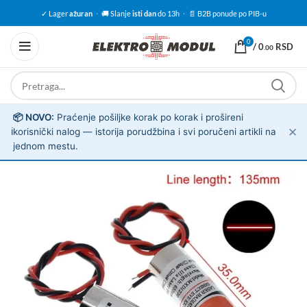
✓ Lager
ažuran
·
🚚 Slanje
isti dan
do 13h
·
📄 B2B ponude po PIB-u
0
/
0
RSD
.00
📦 NOVO:
Praćenje pošiljke korak po korak i prošireni
✕
ℹ️
korisnički nalog — istorija porudžbina i svi poručeni artikli na
jednom mestu.