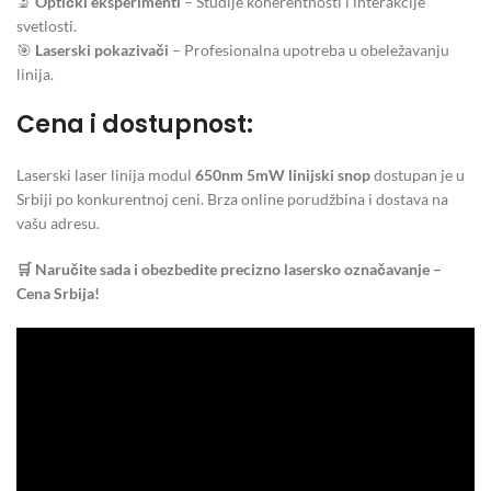
🔬
Optički eksperimenti
– Studije koherentnosti i interakcije
svetlosti.
🎯
Laserski pokazivači
– Profesionalna upotreba u obeležavanju
linija.
Cena i dostupnost:
Laserski laser linija modul
650nm 5mW linijski snop
dostupan je u
Srbiji po konkurentnoj ceni. Brza online porudžbina i dostava na
vašu adresu.
🛒 Naručite sada i obezbedite precizno lasersko označavanje –
Cena Srbija!