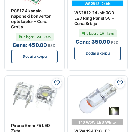
PC817 4 kanala
WS2812 24-bit RGB
naponski konvertor
LED Ring Panel 5V –
optokapler – Cena
Cena Srbija
Srbija
Na lageru
10+ kom
Na lageru
20+ kom
Cena:
350
.00
RSD
Cena:
450
.00
RSD
Dodaj u korpu
Dodaj u korpu
Pirana 5mm F5 LED
Zuta
W5W 194 T10 LED