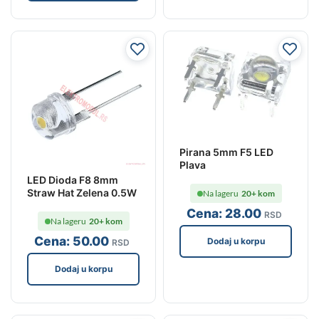
Pirana 5mm F5 LED
Plava
LED Dioda F8 8mm
Straw Hat Zelena 0.5W
Na lageru
20+ kom
Cena:
28
.00
RSD
Na lageru
20+ kom
Cena:
50
.00
Dodaj u korpu
RSD
Dodaj u korpu