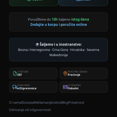
Porudžbine do
13h
šaljemo
istog dana
Dodajte u korpu i poručite online
🌍
Šaljemo i u inostranstvo:
Bosna i Hercegovina · Crna Gora · Hrvatska · Severna
Makedonija
E-FAKTURE
TRACKING ODMAH
SEF
Praćenje
JAVNA PRED.
AUTOMATSKI
eOtpremnice
Fiskalni
O nama
Dostava
Reklamacije
Uslovi
Blog
Privatnost
Odricanje od odgovornosti