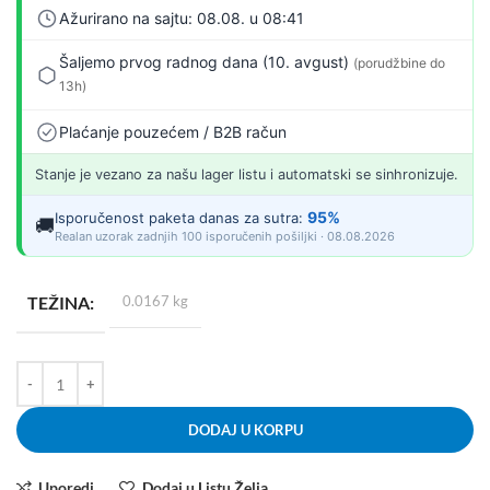
Ažurirano na sajtu: 08.08. u 08:41
Šaljemo prvog radnog dana (10. avgust)
(porudžbine do
13h)
Plaćanje pouzećem / B2B račun
Stanje je vezano za našu lager listu i automatski se sinhronizuje.
95%
Isporučenost paketa danas za sutra:
🚚
Realan uzorak zadnjih 100 isporučenih pošiljki · 08.08.2026
TEŽINA
0.0167 kg
DODAJ U KORPU
Uporedi
Dodaj u Listu Želja