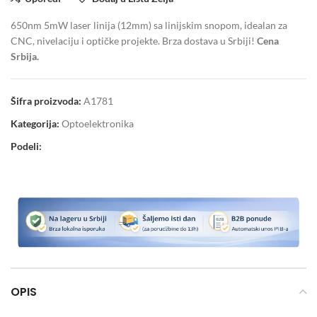
650nm 5mW laser linija (12mm) sa linijskim snopom, idealan za
CNC, nivelaciju i optičke projekte. Brza dostava u Srbiji!
Cena
Srbija.
Šifra proizvoda:
A1781
Kategorija:
Optoelektronika
Podeli:
OPIS