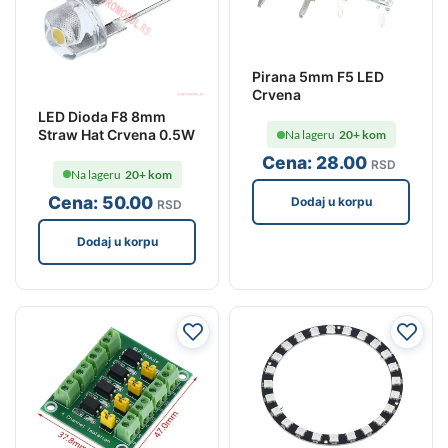
Pirana 5mm F5 LED
Crvena
LED Dioda F8 8mm
Straw Hat Crvena 0.5W
Na lageru
20+ kom
Cena:
28
.00
RSD
Na lageru
20+ kom
Cena:
50
.00
Dodaj u korpu
RSD
Dodaj u korpu