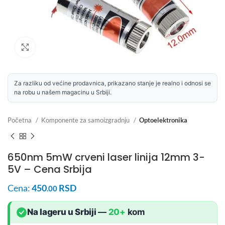
Uvećaj sliku
Za razliku od većine prodavnica, prikazano stanje je realno i odnosi se
na robu u našem magacinu u Srbiji.
Početna
Komponente za samoizgradnju
Optoelektronika
650nm 5mW crveni laser linija 12mm 3-
5V – Cena Srbija
Cena:
450
RSD
.00
Na lageru u Srbiji
—
20+
kom