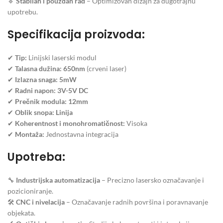
🔹
Stabilan i pouzdan rad
– Optimizovan dizajn za dugotrajnu
upotrebu.
Specifikacija proizvoda:
✔
Tip:
Linijski laserski modul
✔
Talasna dužina:
650nm
(crveni laser)
✔
Izlazna snaga:
5mW
✔
Radni napon:
3V-5V DC
✔
Prečnik modula:
12mm
✔
Oblik snopa:
Linija
✔
Koherentnost i monohromatičnost:
Visoka
✔
Montaža:
Jednostavna integracija
Upotreba:
🔧
Industrijska automatizacija
– Precizno lasersko označavanje i
pozicioniranje.
🛠
CNC i nivelacija
– Označavanje radnih površina i poravnavanje
objekata.