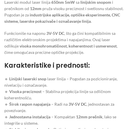
Laserski modul laser linija
650nm 5mW
sa
linijskim snopom
i
prečnikom od
12mm
pruža visoku preciznost i svetlosnu stabilnost.
Pogodan je za
industrijske aplikacije, optičke eksperimente, CNC
sisteme, laserske pokazivače i označavanje linija
.
Funkcioniše na naponu
3V-5V DC
, što ga čini kompatibilnim sa
različitim elektronskim projektima i napajanjima. Ovaj laser
odlikuje
visoka monohromatičnost, koherentnost i usmerenost
,
čime omogućava precizne optičke projekcije.
Karakteristike i prednosti:
🔹
Linijski laserski snop
laser linija – Pogodan za pozicioniranje,
nivelaciju i označavanje.
🔹
Visoka preciznost
– Stabilna projekcija linije sa odličnom
koherentnošću.
🔹
Širok raspon napajanja
– Radi na
3V-5V DC
, jednostavan za
povezivanje.
🔹
Jednostavna instalacija
– Kompaktan
12mm prečnik
, lako se
integriše u sisteme.