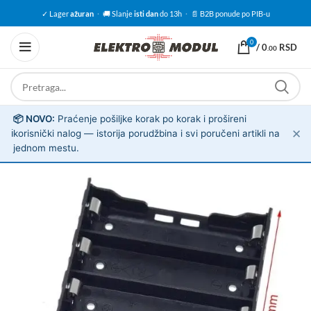
✓ Lager
ažuran
·
🚚 Slanje
isti dan
do 13h
·
📄 B2B ponude po PIB-u
0
/
0
RSD
.00
📦 NOVO:
Praćenje pošiljke korak po korak i prošireni
✕
ℹ️
korisnički nalog — istorija porudžbina i svi poručeni artikli na
jednom mestu.