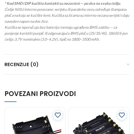
* Kod SMD i DIP kućišta kontakti su nezavisni — po dva na svaku ćeliju.
Ćelije NISU interno povezane: serijsku ili paralelnu vezu određuje štampana
ploča na koju se kućište lemi. Kućišta sa žicama su interno vezana serijski i daju
naveden napon na dve žice.
Kućišta se isporučuju bez baterija i nemaju ugrađenu BMS zaštitu — za
punjenje koristiti punjač ili odgovarajuću BMS ploču (2S/3S/4S). 18650 li-jon
ćelija: 3.7V nominalno (3.0–4.2V), tipično 1800–3500 mAh.
RECENZIJE (0)
POVEZANI PROIZVODI