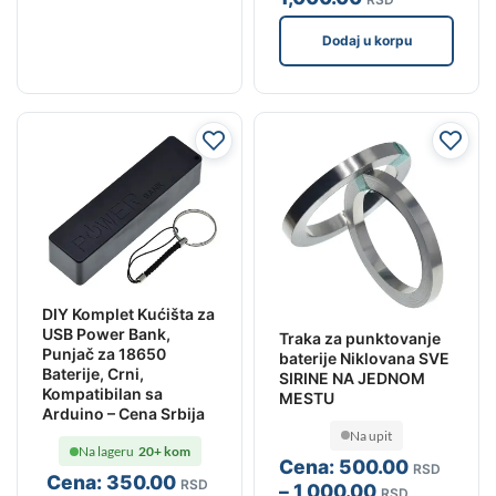
Dodaj u korpu
DIY Komplet Kućišta za
USB Power Bank,
Traka za punktovanje
Punjač za 18650
baterije Niklovana SVE
Baterije, Crni,
SIRINE NA JEDNOM
Kompatibilan sa
MESTU
Arduino – Cena Srbija
Na upit
Na lageru
20+ kom
Cena:
500
.00
RSD
Cena:
350
.00
RSD
–
1,000
.00
RSD