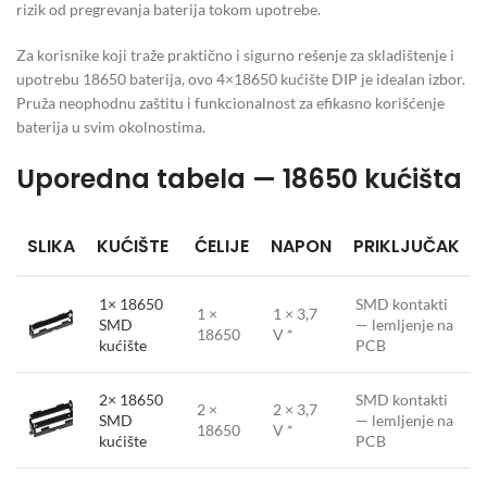
rizik od pregrevanja baterija tokom upotrebe.
Za korisnike koji traže praktično i sigurno rešenje za skladištenje i
upotrebu 18650 baterija, ovo 4×18650 kućište DIP je idealan izbor.
Pruža neophodnu zaštitu i funkcionalnost za efikasno korišćenje
baterija u svim okolnostima.
Uporedna tabela — 18650 kućišta
SLIKA
KUĆIŠTE
ĆELIJE
NAPON
PRIKLJUČAK
1× 18650
SMD kontakti
1 ×
1 × 3,7
SMD
— lemljenje na
18650
V *
kućište
PCB
2× 18650
SMD kontakti
2 ×
2 × 3,7
SMD
— lemljenje na
18650
V *
kućište
PCB