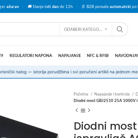
ger
ažuran
·
🚚 Slanje
isti dan
do 13h
·
📄 B2B ponude
automatski
po 
ODABERI KATEGORIJU
IY
REGULATORI NAPONA
NAPAJANJE
NFC & RFID
NAVODNJA
risnički nalog — istorija porudžbina i svi poručeni artikli na jednom me
Početna
Napajanje i kontrola
D
Diodni most GBJ2510 25A 1000V is
Diodni most