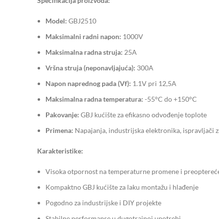
Specifikacija proizvoda:
Model:
GBJ2510
Maksimalni radni napon:
1000V
Maksimalna radna struja:
25A
Vršna struja (neponavljajuća):
300A
Napon naprednog pada (Vf):
1.1V pri 12,5A
Maksimalna radna temperatura:
-55°C do +150°C
Pakovanje:
GBJ kućište za efikasno odvođenje toplote
Primena:
Napajanja, industrijska elektronika, ispravljači
Karakteristike:
Visoka otpornost na temperaturne promene i preoptereć
Kompaktno GBJ kućište za laku montažu i hlađenje
Pogodno za industrijske i DIY projekte
Stabilne performanse u dugotrajnoj upotrebi