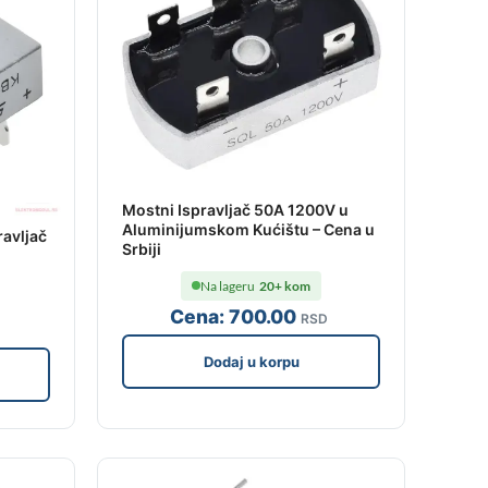
Mostni Ispravljač 50A 1200V u
Aluminijumskom Kućištu – Cena u
avljač
Srbiji
Na lageru
20+ kom
Cena:
700
.00
RSD
Dodaj u korpu