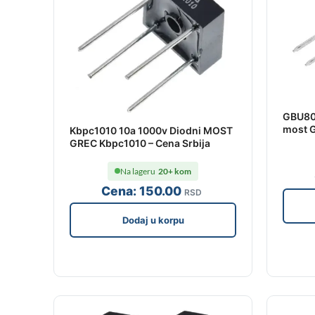
GBU80
most G
Kbpc1010 10a 1000v Diodni MOST
GREC Kbpc1010 – Cena Srbija
Na lageru
20+ kom
Cena:
150
.00
RSD
Dodaj u korpu