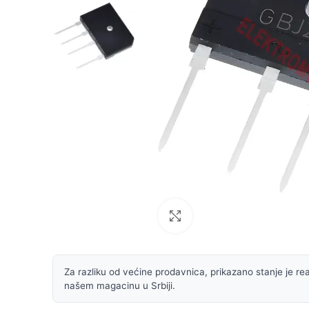
Uvećaj sliku
Za razliku od većine prodavnica, prikazano stanje je rea
našem magacinu u Srbiji.