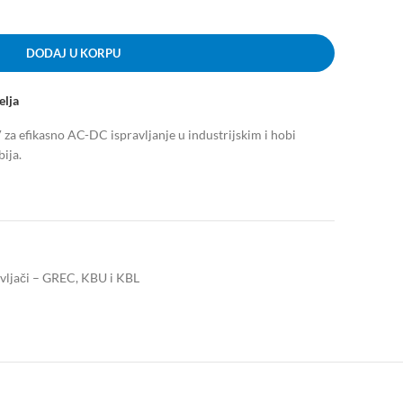
DODAJ U KORPU
elja
 efikasno AC-DC ispravljanje u industrijskim i hobi
ija.
avljači – GREC, KBU i KBL