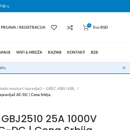
PIB-u
0
PRIJAVA / REGISTRACIJA
0
RSD
.00
VANJE
WIFI & MREŽA
RAZNO
KONTAKT
B2B
✕
stu.
iodni mostovi i ispravljači – GREC, KBU i KBL
pravljač AC-DC | Cena Srbija
 GBJ2510 25A 1000V