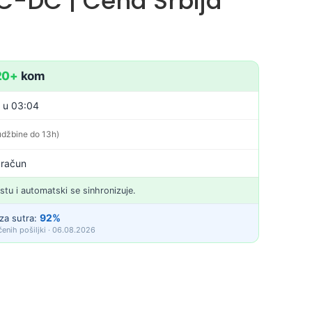
AC-DC | Cena Srbija
20+
kom
. u 03:04
udžbine do 13h)
 račun
istu i automatski se sinhronizuje.
92%
za sutra:
enih pošiljki · 06.08.2026