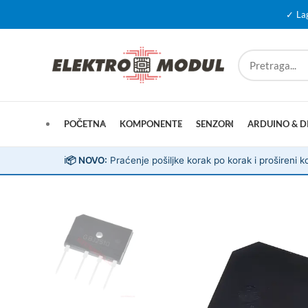
✓ La
POČETNA
KOMPONENTE
SENZORI
ARDUINO & D
ℹ️
📦 NOVO:
Praćenje pošiljke korak po korak i prošireni ko