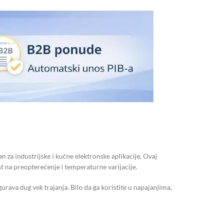
za industrijske i kućne elektronske aplikacije. Ovaj
t na preopterećenje i temperaturne varijacije.
rava dug vek trajanja. Bilo da ga koristite u napajanjima,