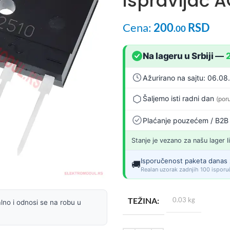
ispravljač 
Cena:
200
RSD
.00
Na lageru u Srbiji
—
Ažurirano na sajtu: 06.08
Šaljemo isti radni dan
(por
Plaćanje pouzećem / B2B
Stanje je vezano za našu lager l
Isporučenost paketa danas 
🚚
Realan uzorak zadnjih 100 isporuč
TEŽINA
0.03 kg
lno i odnosi se na robu u