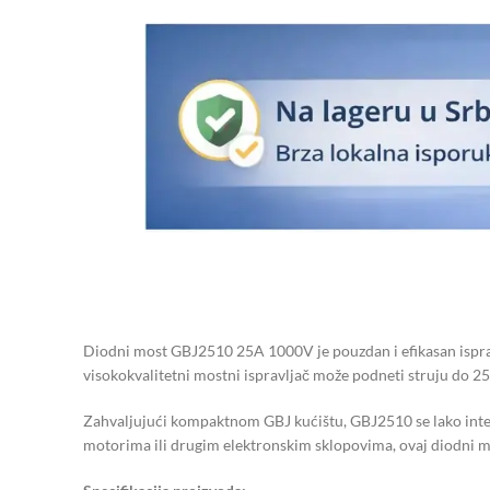
Diodni most GBJ2510 25A 1000V je pouzdan i efikasan ispravl
visokokvalitetni mostni ispravljač može podneti struju do 2
Zahvaljujući kompaktnom GBJ kućištu, GBJ2510 se lako integri
motorima ili drugim elektronskim sklopovima, ovaj diodni mo