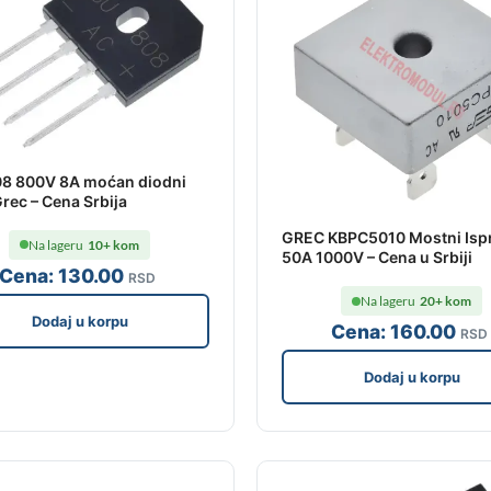
8 800V 8A moćan diodni
rec – Cena Srbija
GREC KBPC5010 Mostni Ispr
Na lageru
10+ kom
50A 1000V – Cena u Srbiji
Cena:
130
.00
RSD
Na lageru
20+ kom
Dodaj u korpu
Cena:
160
.00
RSD
Dodaj u korpu