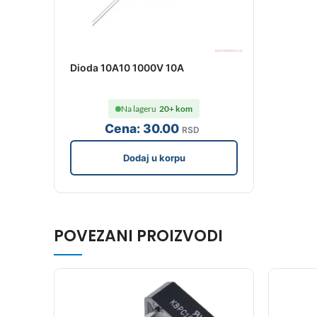
Dioda 10A10 1000V 10A
Na lageru
20+ kom
Cena:
30
.00
RSD
Dodaj u korpu
POVEZANI PROIZVODI