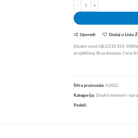
Uporedi
Dodaj u Listu Ž
Diodni most GBJ2510 25A 1000V za
projektima. Brza dostava. Cena Srb
Šifra proizvoda:
A2022
Kategorija:
Diodni mostovi i ispr
Podeli: