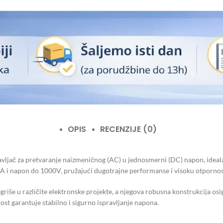
OPIS
RECENZIJE (0)
jač za pretvaranje naizmeničnog (AC) u jednosmerni (DC) napon, idealan 
5A i napon do 1000V, pružajući dugotrajne performanse i visoku otpornos
še u različite elektronske projekte, a njegova robusna konstrukcija osigu
st garantuje stabilno i sigurno ispravljanje napona.