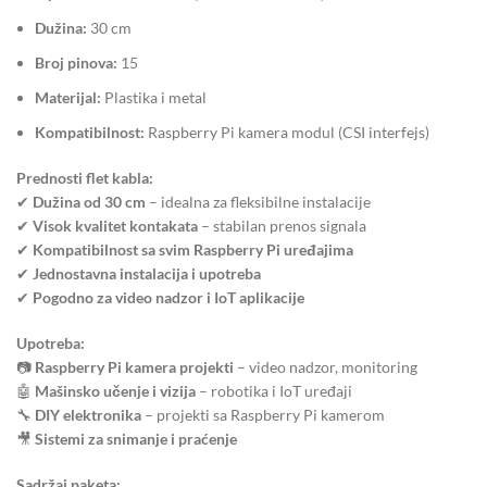
Dužina:
30 cm
Broj pinova:
15
Materijal:
Plastika i metal
Kompatibilnost:
Raspberry Pi kamera modul (CSI interfejs)
Prednosti flet kabla:
✔
Dužina od 30 cm
– idealna za fleksibilne instalacije
✔
Visok kvalitet kontakata
– stabilan prenos signala
✔
Kompatibilnost sa svim Raspberry Pi uređajima
✔
Jednostavna instalacija i upotreba
✔
Pogodno za video nadzor i IoT aplikacije
Upotreba:
📷
Raspberry Pi kamera projekti
– video nadzor, monitoring
🤖
Mašinsko učenje i vizija
– robotika i IoT uređaji
🔧
DIY elektronika
– projekti sa Raspberry Pi kamerom
🎥
Sistemi za snimanje i praćenje
Sadržaj paketa: