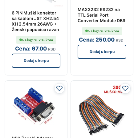
MAX3232 RS232 na
6 PIN Muški konektor
TTL Serial Port
sa kablom JST XH2.54
Converter Module DB9
XH 2.54mm 26AWG +
Ženski papucica ravan
Na lageru
20+ kom
Cena:
250
.00
Na lageru
20+ kom
RSD
Cena:
67
.00
RSD
Dodaj u korpu
Dodaj u korpu