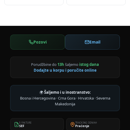
Pozovi
Email
Porudžbine do
13h
šaljemo
istog dana
Dodajte u korpu i poručite online
🌍
Šaljemo i u inostranstvo:
Bosna i Hercegovina · Crna Gora · Hrvatska · Severna
Makedonija
E-FAKTURE
TRACKING ODMAH
SEF
Praćenje