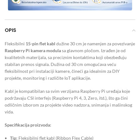
OPIS
Fleksibilni
15-pin flet kabl
dužine 30 cm je namenjen za povezivanje
Raspberry Pi kamera modula
sa glavnom pločom. Izrađen je od
kvalitetnih materijala, sa preciznim kontaktima koji obezbeđuju
stabilan prenos signala. Dužina od 30 cm omogućava veću
fleksibilnost pri instalaciji kamere, čineći ga idealnim za DIY
projekte, monitoring i različite IoT aplikacije.
Kabl je kompatibilan sa svim verzijama Raspberry Pi uređaja koje
podržavaju CSI interfejs (Raspberry Pi 4, 3, Zero, itd.), što ga čini
odličnim izborom za projekte video nadzora, snimanja i mašinskog
vida.
Specifikacija proizvoda:
Tip:
Fleksibilni flet kabl (Ribbon Flex Cable)