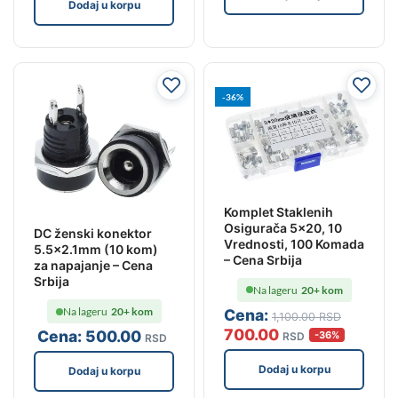
Dodaj u korpu
-36%
Komplet Staklenih
Osigurača 5×20, 10
DC ženski konektor
Vrednosti, 100 Komada
5.5×2.1mm (10 kom)
– Cena Srbija
za napajanje – Cena
Srbija
Na lageru
20+ kom
Na lageru
20+ kom
Cena:
1,100
.00
RSD
700
.00
Cena:
500
.00
-36%
RSD
RSD
Dodaj u korpu
Dodaj u korpu