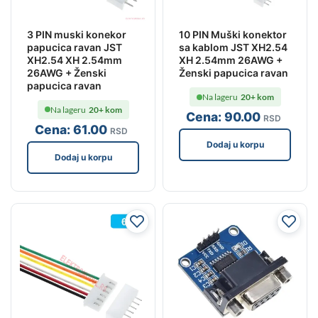
3 PIN muski konekor
10 PIN Muški konektor
papucica ravan JST
sa kablom JST XH2.54
XH2.54 XH 2.54mm
XH 2.54mm 26AWG +
26AWG + Ženski
Ženski papucica ravan
papucica ravan
Na lageru
20+ kom
Na lageru
20+ kom
Cena:
90
.00
RSD
Cena:
61
.00
RSD
Dodaj u korpu
Dodaj u korpu