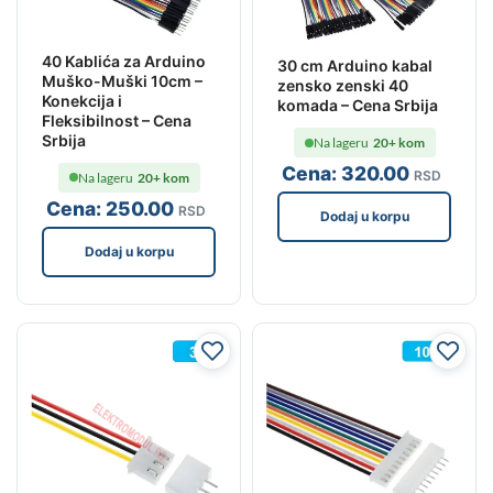
40 Kablića za Arduino
30 cm Arduino kabal
Muško-Muški 10cm –
zensko zenski 40
Konekcija i
komada – Cena Srbija
Fleksibilnost – Cena
Srbija
Na lageru
20+ kom
Cena:
320
.00
RSD
Na lageru
20+ kom
Cena:
250
.00
RSD
Dodaj u korpu
Dodaj u korpu