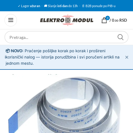
✓ Lager
ažuran
·
🚚 Slanje
isti dan
do 13h
·
📄 B2B ponude po PIB-u
0
/
0
RSD
.00
📦 NOVO:
Praćenje pošiljke korak po korak i prošireni
✕
ℹ️
korisnički nalog — istorija porudžbina i svi poručeni artikli na
jednom mestu.