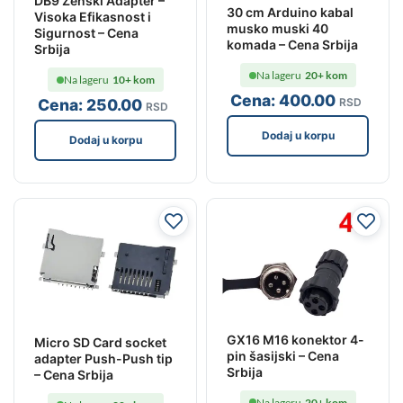
DB9 Ženski Adapter –
30 cm Arduino kabal
Visoka Efikasnost i
musko muski 40
Sigurnost – Cena
komada – Cena Srbija
Srbija
Na lageru
20+ kom
Na lageru
10+ kom
Cena:
400
.00
RSD
Cena:
250
.00
RSD
Dodaj u korpu
Dodaj u korpu
GX16 M16 konektor 4-
Micro SD Card socket
pin šasijski – Cena
adapter Push-Push tip
Srbija
– Cena Srbija
Na lageru
20+ kom