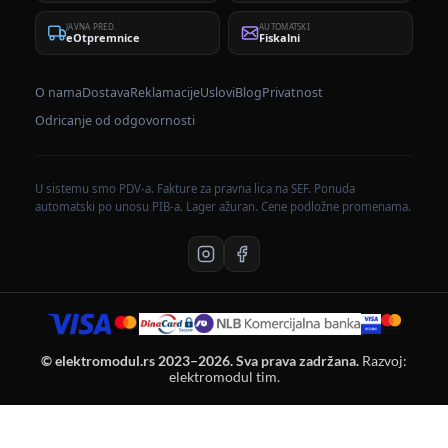
JAVNA PRED.
AUTOMATSKI
eOtpremnice
Fiskalni
O nama
Dostava
Reklamacije
Uslovi
Blog
Privatnost
Odricanje od odgovornosti
U sistemu smo PDV-a. Fakture za pravna lica na SEF. Ponuda
automatski po unosu PIB-a. Lager ažuran. Cene podložne promenama.
© elektromodul.rs 2023–2026. Sva prava zadržana.
Razvoj:
elektromodul tim.