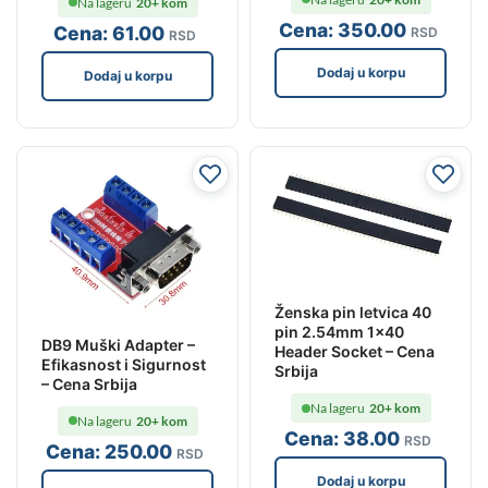
Na lageru
20+ kom
Cena:
350
.00
Cena:
61
.00
RSD
RSD
Dodaj u korpu
Dodaj u korpu
Ženska pin letvica 40
pin 2.54mm 1×40
DB9 Muški Adapter –
Header Socket – Cena
Efikasnost i Sigurnost
Srbija
– Cena Srbija
Na lageru
20+ kom
Na lageru
20+ kom
Cena:
38
.00
RSD
Cena:
250
.00
RSD
Dodaj u korpu