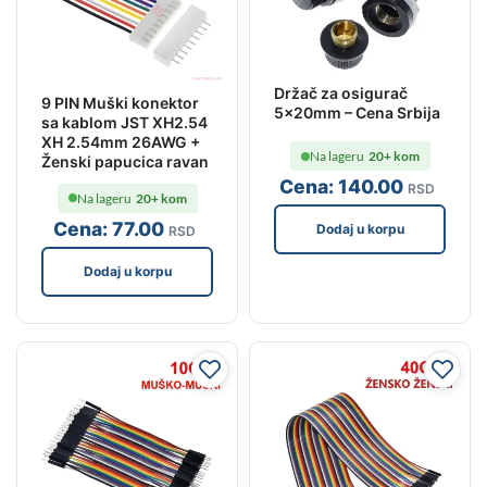
Držač za osigurač
9 PIN Muški konektor
5x20mm – Cena Srbija
sa kablom JST XH2.54
XH 2.54mm 26AWG +
Na lageru
20+ kom
Ženski papucica ravan
Cena:
140
.00
RSD
Na lageru
20+ kom
Cena:
77
.00
Dodaj u korpu
RSD
Dodaj u korpu