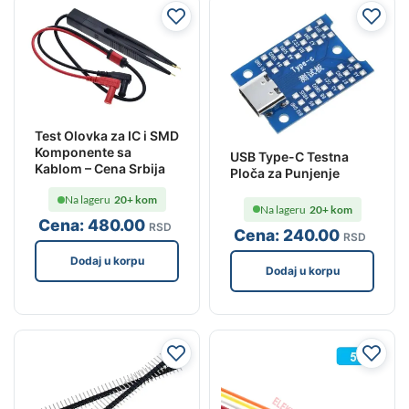
Test Olovka za IC i SMD
Komponente sa
USB Type-C Testna
Kablom – Cena Srbija
Ploča za Punjenje
Na lageru
20+ kom
Na lageru
20+ kom
Cena:
480
.00
RSD
Cena:
240
.00
RSD
Dodaj u korpu
Dodaj u korpu