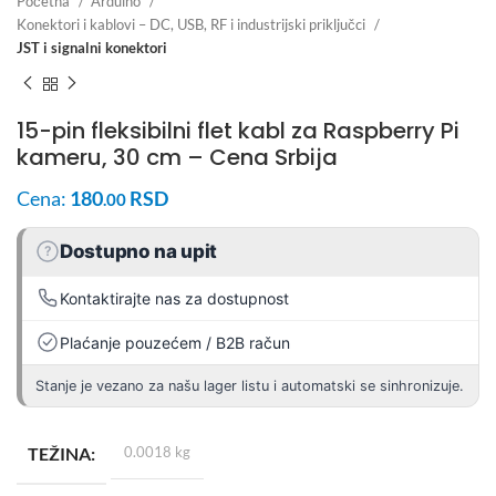
Početna
Arduino
Konektori i kablovi – DC, USB, RF i industrijski priključci
JST i signalni konektori
15-pin fleksibilni flet kabl za Raspberry Pi
kameru, 30 cm – Cena Srbija
Cena:
180
RSD
.00
Dostupno na upit
?
Kontaktirajte nas za dostupnost
Plaćanje pouzećem / B2B račun
Stanje je vezano za našu lager listu i automatski se sinhronizuje.
TEŽINA
0.0018 kg