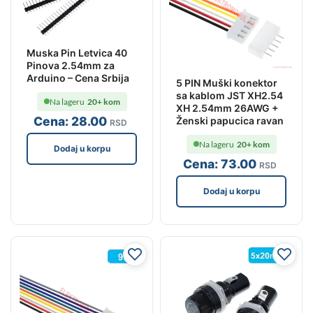
Muska Pin Letvica 40
Pinova 2.54mm za
Arduino – Cena Srbija
5 PIN Muški konektor
sa kablom JST XH2.54
Na lageru
20+ kom
XH 2.54mm 26AWG +
Cena:
28
.00
Ženski papucica ravan
RSD
Na lageru
20+ kom
Dodaj u korpu
Cena:
73
.00
RSD
Dodaj u korpu