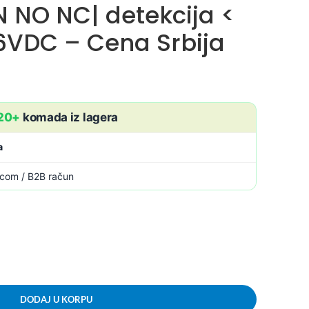
NO NC| detekcija <
6VDC – Cena Srbija
20+
komada iz lagera
a
icom / B2B račun
DODAJ U KORPU