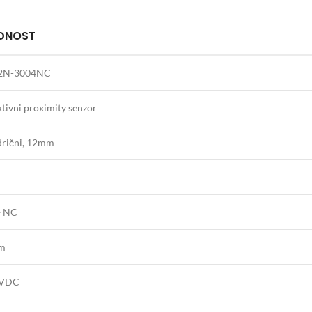
DNOST
2N-3004NC
tivni proximity senzor
ndrični, 12mm
+ NC
m
6VDC