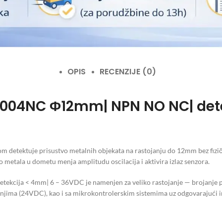
OPIS
RECENZIJE (0)
-3004NC Φ12mm| NPN NO NC| det
 detektuje prisustvo metalnih objekata na rastojanju do 12mm bez fizič
o metala u dometu menja amplitudu oscilacija i aktivira izlaz senzora.
ja < 4mm| 6 – 36VDC je namenjen za veliko rastojanje — brojanje pale
ima (24VDC), kao i sa mikrokontrolerskim sistemima uz odgovarajući in