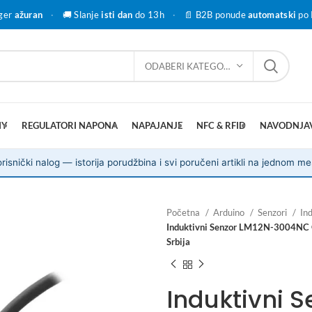
ger
ažuran
·
🚚 Slanje
isti dan
do 13h
·
📄 B2B ponude
automatski
po 
ODABERI KATEGORIJU
IY
REGULATORI NAPONA
NAPAJANJE
NFC & RFID
NAVODNJA
risnički nalog — istorija porudžbina i svi poručeni artikli na jednom me
Početna
Arduino
Senzori
In
Induktivni Senzor LM12N-3004NC
Srbija
Induktivni 