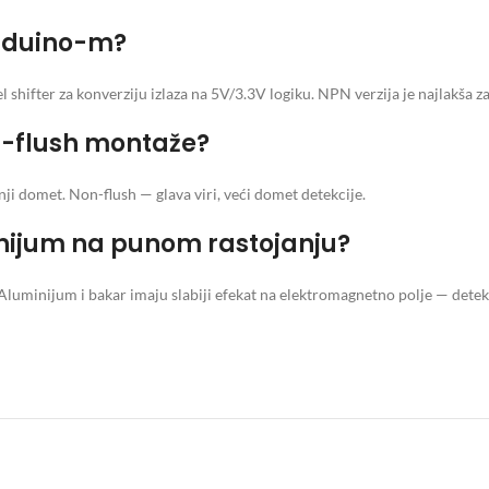
 Arduino-m?
el shifter za konverziju izlaza na 5V/3.3V logiku. NPN verzija je najlakša 
on-flush montaže?
i domet. Non-flush — glava viri, veći domet detekcije.
inijum na punom rastojanju?
Aluminijum i bakar imaju slabiji efekat na elektromagnetno polje — detek