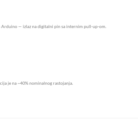
za Arduino — izlaz na digitalni pin sa internim pull-up-om.
cija je na ~40% nominalnog rastojanja.