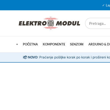
✓ La
POČETNA
KOMPONENTE
SENZORI
ARDUINO & D
ℹ️
📦 NOVO:
Praćenje pošiljke korak po korak i prošireni ko