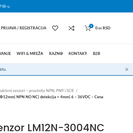
PIB-u
0
PRIJAVA / REGISTRACIJA
0
RSD
.00
VANJE
WIFI & MREŽA
RAZNO
KONTAKT
B2B
✕
stu.
duktivni senzori – proximity NPN, PNP i SCR
 Φ12mm| NPN NO NC| detekcija < 4mm| 6 – 36VDC – Cena
Senzor LM12N-3004NC