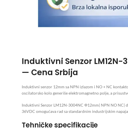
Induktivni Senzor LM12N
— Cena Srbija
Induktivni senzor 12mm sa NPN izlazom i NO + NC kontaktom
oscilatorsko kolo generiše elektromagnetno polje, a prisustv
Induktivni Senzor LM12N-3004NC Φ12mm| NPN NO NC| detekci
36VDC omogućava rad sa standardnim industrijskim napajanj
Tehničke specifikacije