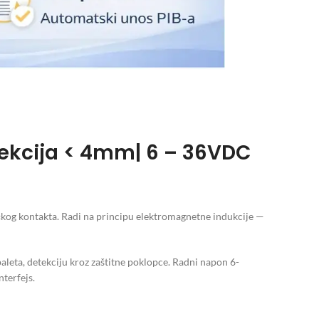
ekcija < 4mm| 6 – 36VDC
kog kontakta. Radi na principu elektromagnetne indukcije —
ta, detekciju kroz zaštitne poklopce. Radni napon 6-
terfejs.