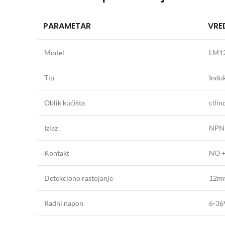
PARAMETAR
VRE
Model
LM1
Tip
Induk
Oblik kućišta
cili
Izlaz
NPN
Kontakt
NO 
Detekciono rastojanje
12m
Radni napon
6-3