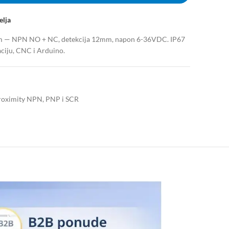
elja
mm — NPN NO + NC, detekcija 12mm, napon 6-36VDC. IP67
aciju, CNC i Arduino.
proximity NPN, PNP i SCR