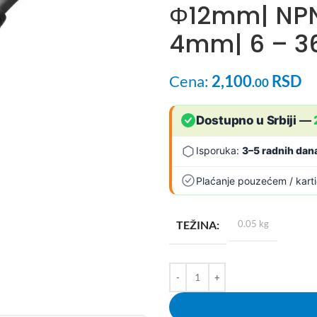
Φ12mm| NPN 
4mm| 6 – 3
Cena:
2,100
RSD
.00
Dostupno u Srbiji
—
Isporuka:
3–5 radnih dan
Plaćanje pouzećem / kart
TEŽINA
0.05 kg