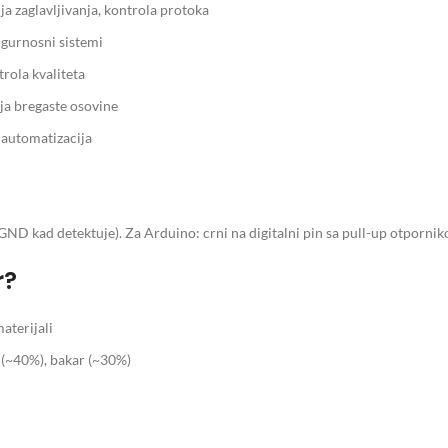
a zaglavljivanja, kontrola protoka
igurnosni sistemi
rola kvaliteta
ja bregaste osovine
 automatizacija
a GND kad detektuje). Za Arduino: crni na digitalni pin sa pull-up otporni
r?
aterijali
 (~40%), bakar (~30%)