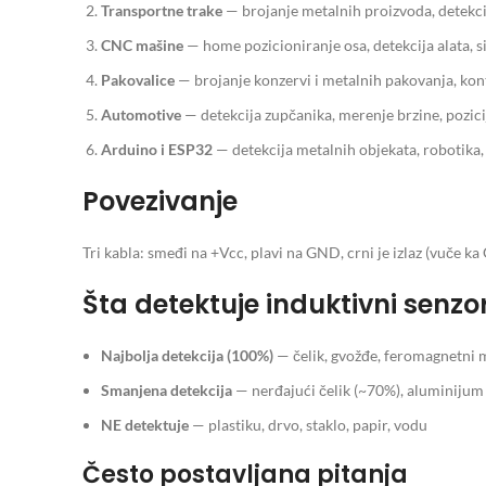
Transportne trake
— brojanje metalnih proizvoda, detekcij
CNC mašine
— home pozicioniranje osa, detekcija alata, s
Pakovalice
— brojanje konzervi i metalnih pakovanja, kont
Automotive
— detekcija zupčanika, merenje brzine, pozici
Arduino i ESP32
— detekcija metalnih objekata, robotika,
Povezivanje
Tri kabla: smeđi na +Vcc, plavi na GND, crni je izlaz (vuče k
Šta detektuje induktivni senzo
Najbolja detekcija (100%)
— čelik, gvožđe, feromagnetni m
Smanjena detekcija
— nerđajući čelik (~70%), aluminijum
NE detektuje
— plastiku, drvo, staklo, papir, vodu
Često postavljana pitanja