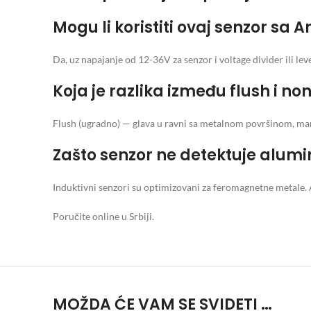
Mogu li koristiti ovaj senzor sa
Da, uz napajanje od 12-36V za senzor i voltage divider ili lev
Koja je razlika između flush i n
Flush (ugradno) — glava u ravni sa metalnom površinom, manj
Zašto senzor ne detektuje alum
Induktivni senzori su optimizovani za feromagnetne metale. 
Poručite online u Srbiji.
MOŽDA ĆE VAM SE SVIDETI …