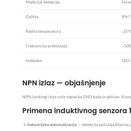
Materijal detekcije
Ferom
Zaštita
IP67
Radna temperatura
-25°
Frekvencija prekidanja
~50
Indikator
LED c
NPN izlaz — objašnjenje
NPN (sinking) izlaz vuče signal ka GND kada je aktivan. Komp
Primena induktivnog senzora
Industrijska automatizacija
— detekcija položaja klipova, p