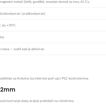
agnetni metali (čelik, gvožđe); smanjen domet za inox, Al, Cu
 (vodootporan i praškootporan)
C do +70°C
0Hz
rvena — svetli kad je aktiviran
atibilan sa Arduino (sa internim pull-up) i PLC kontrolerima.
 12mm
ozicioniranje alata, krajnji prekidači na cilindrima