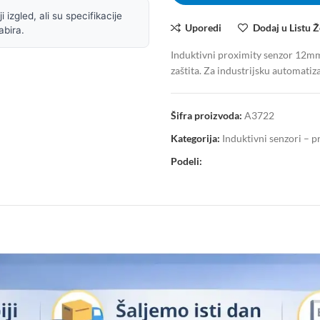
 izgled, ali su specifikacije
Uporedi
Dodaj u Listu Ž
abira.
Induktivni proximity senzor 12
zaštita. Za industrijsku automatiz
Šifra proizvoda:
A3722
Kategorija:
Induktivni senzori – 
Podeli: