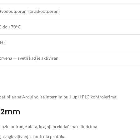
 (vodootporan i praškootporan)
C do +70°C
0Hz
rvena — svetli kad je aktiviran
atibilan sa Arduino (sa internim pull-up) i PLC kontrolerima.
 12mm
ozicioniranje alata, krajnji prekidači na cilindrima
a zaglavljivanja, kontrola protoka