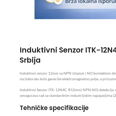
Induktivni Senzor ITK-12
Srbija
Induktivni senzor 12mm sa NPN izlazom i NO kontaktom dete
oscilatorsko kolo generiše elektromagnetno polje, a prisustv
Induktivni Senzor ITK-12N4C Φ12mm| NPN NO| detekcija < 4
omogućava rad sa standardnim industrijskim napajanjima (24
Tehničke specifikacije