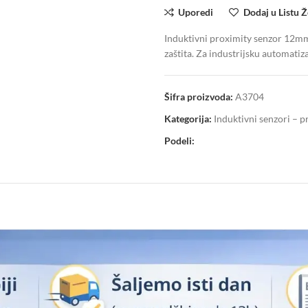
Uporedi
Dodaj u Listu Ž
Induktivni proximity senzor 12
zaštita. Za industrijsku automatiz
Šifra proizvoda:
A3704
Kategorija:
Induktivni senzori – 
Podeli: