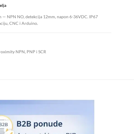
elja
mm — NPN NO, detekcija 12mm, napon 6-36VDC. IP67
aciju, CNC i Arduino.
proximity NPN, PNP i SCR