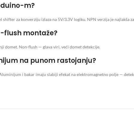
 Arduino-m?
el shifter za konverziju izlaza na 5V/3.3V logiku. NPN verzija je najlakša 
on-flush montaže?
i domet. Non-flush — glava viri, veći domet detekcije.
inijum na punom rastojanju?
Aluminijum i bakar imaju slabiji efekat na elektromagnetno polje — detek