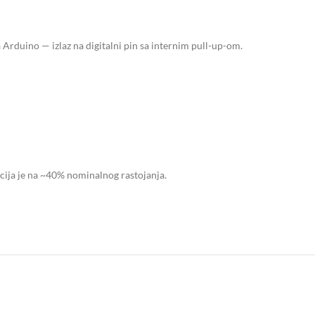
za Arduino — izlaz na digitalni pin sa internim pull-up-om.
cija je na ~40% nominalnog rastojanja.