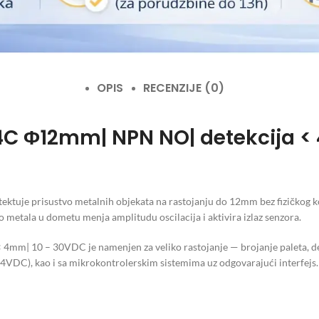
OPIS
RECENZIJE (0)
N4C Φ12mm| NPN NO| detekcija 
ktuje prisustvo metalnih objekata na rastojanju do 12mm bez fizičkog k
o metala u dometu menja amplitudu oscilacija i aktivira izlaz senzora.
mm| 10 – 30VDC je namenjen za veliko rastojanje — brojanje paleta, de
VDC), kao i sa mikrokontrolerskim sistemima uz odgovarajući interfejs.