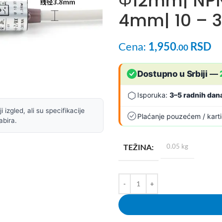
Φ12mm| NPN 
4mm| 10 – 
Cena:
1,950
RSD
.00
Dostupno u Srbiji
—
Isporuka:
3–5 radnih dan
 izgled, ali su specifikacije
Plaćanje pouzećem / kart
abira.
TEŽINA
0.05 kg