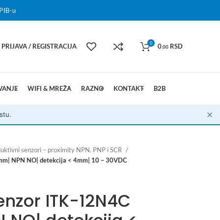
PIB-u
0
PRIJAVA / REGISTRACIJA
0
RSD
.00
VANJE
WIFI & MREŽA
RAZNO
KONTAKT
B2B
✕
stu.
duktivni senzori – proximity NPN, PNP i SCR
mm| NPN NO| detekcija < 4mm| 10 – 30VDC
Senzor ITK-12N4C