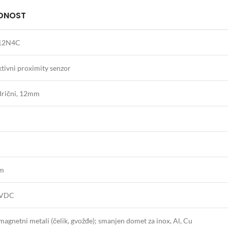
DNOST
12N4C
tivni proximity senzor
ndrični, 12mm
m
6VDC
agnetni metali (čelik, gvožđe); smanjen domet za inox, Al, Cu