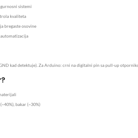
igurnosni sistemi
rola kvaliteta
ja bregaste osovine
 automatizacija
a GND kad detektuje). Za Arduino: crni na digitalni pin sa pull-up otporni
r?
aterijali
 (~40%), bakar (~30%)