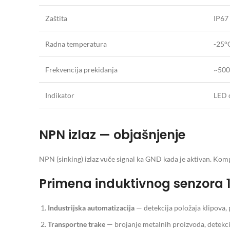
Zaštita
IP67
Radna temperatura
-25°
Frekvencija prekidanja
~50
Indikator
LED c
NPN izlaz — objašnjenje
NPN (sinking) izlaz vuče signal ka GND kada je aktivan. Komp
Primena induktivnog senzora
Industrijska automatizacija
— detekcija položaja klipova, p
Transportne trake
— brojanje metalnih proizvoda, detekcij