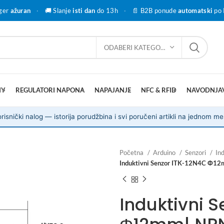
ger
ažuran
·
🚚 Slanje
isti dan
do 13h
·
📄 B2B ponude
automatski
po 
ODABERI KATEGORIJU
IY
REGULATORI NAPONA
NAPAJANJE
NFC & RFID
NAVODNJA
risnički nalog — istorija porudžbina i svi poručeni artikli na jednom me
Početna
Arduino
Senzori
In
Induktivni Senzor ITK-12N4C Φ12
Induktivni 