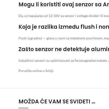
Mogu li koristiti ovaj senzor sa
Da, uz napajanje od 12-36V za senzor i voltage divider ili lev
Koja je razlika između flush i n
Flush (ugradno) — glava u ravni sa metalnom površinom, manj
Zašto senzor ne detektuje alum
Induktivni senzori su optimizovani za feromagnetne metale. 
Poručite online u Srbiji.
MOŽDA ĆE VAM SE SVIDETI …