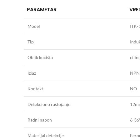
PARAMETAR
VRE
Model
ITK-
Tip
Induk
Oblik kućišta
cili
Izlaz
NPN
Kontakt
NO
Detekciono rastojanje
12m
Radni napon
6-3
Materijal detekcije
Ferom