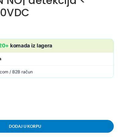
NO| detekcija <
30VDC
20+
komada iz lagera
a
icom / B2B račun
DODAJ U KORPU