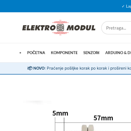
✓ La
POČETNA
KOMPONENTE
SENZORI
ARDUINO & D
ℹ️
📦 NOVO:
Praćenje pošiljke korak po korak i prošireni ko