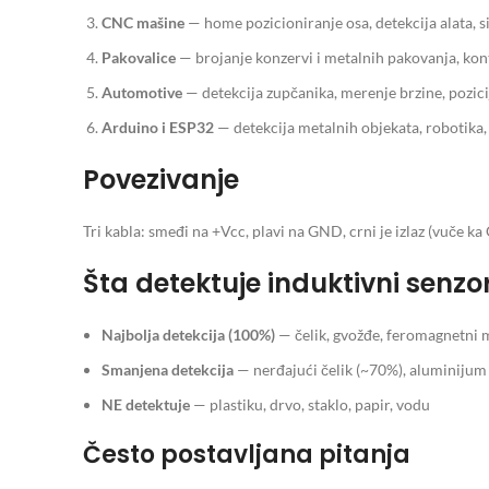
CNC mašine
— home pozicioniranje osa, detekcija alata, s
Pakovalice
— brojanje konzervi i metalnih pakovanja, kont
Automotive
— detekcija zupčanika, merenje brzine, pozici
Arduino i ESP32
— detekcija metalnih objekata, robotika,
Povezivanje
Tri kabla: smeđi na +Vcc, plavi na GND, crni je izlaz (vuče k
Šta detektuje induktivni senzo
Najbolja detekcija (100%)
— čelik, gvožđe, feromagnetni m
Smanjena detekcija
— nerđajući čelik (~70%), aluminijum
NE detektuje
— plastiku, drvo, staklo, papir, vodu
Često postavljana pitanja